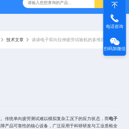
林碳硫高速分析仪
CMT4504盛林5吨万能拉力试验机
ET
电话咨询
技术文章
谈谈电子双向拉伸疲劳试验机的多维应用
扫码加微信
。传统单向疲劳测试难以模拟复杂工况下的应力状态，而
电子
保障产品可靠性的核心设备，广泛应用于科研研发与工业质检全