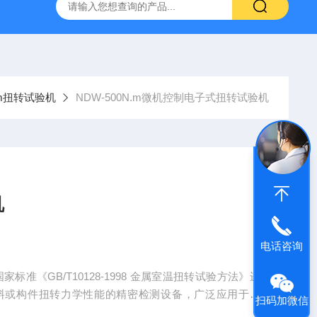
林碳硫高速分析仪
CMT4504盛林5吨万能拉力试验机
ET
.m扭转试验机
NDW-500N.m微机控制电子式扭转试验机
机
电话咨询
128-1998 金属室温扭转试验方法》进
料或构件扭转力学性能的精密检测设备，广泛应用于金
扫码加微信
估。