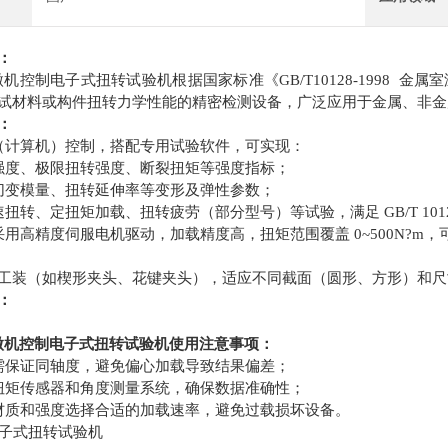
：
m微机控制电子式扭转试验机根据国家标准《GB/T10128-1998
试材料或构件扭转力学性能的精密检测设备，广泛应用于金属、非金
：
（计算机）控制，搭配专用试验软件，可实现：
强度、极限扭转强度、断裂扭矩等强度指标；
切变模量、扭转延伸率等变形及弹性参数；
扭转、定扭矩加载、扭转疲劳（部分型号）等试验，满足 GB/T 10128、
采用高精度伺服电机驱动，加载精度高，扭矩范围覆盖 0~500N?m
：
工装（如楔形夹头、花键夹头），适应不同截面（圆形、方形）和尺
：
.m微机控制电子式扭转试验机使用注意事项：
需保证同轴度，避免偏心加载导致结果偏差；
扭矩传感器和角度测量系统，确保数据准确性；
材质和强度选择合适的加载速率，避免过载损坏设备。