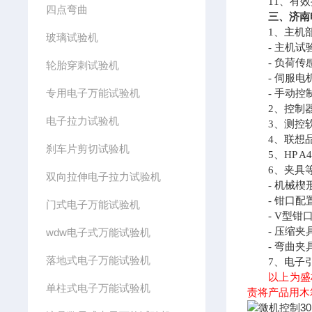
11、有效拉
四点弯曲
三、济南
1、主机部
玻璃试验机
- 主机试验
- 负荷传感
轮胎穿刺试验机
- 伺服电
专用电子万能试验机
- 手动控
2、控制器
电子拉力试验机
3、测控软
4、联想品
刹车片剪切试验机
5、HP A
6、夹具等
双向拉伸电子拉力试验机
- 机械楔形
- 钳口配置
门式电子万能试验机
- V型钳口
- 压缩夹具
wdw电子式万能试验机
- 弯曲夹具
落地式电子万能试验机
7、电子引
以上为盛
单柱式电子万能试验机
责将产品用木