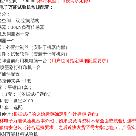
伸空间：700mm
(标准机型，可按需求定做)
电子万能试验机常规配置：
分：
空间：双 空间结构
器：30kN负荷传感器
机及伺服器一套
制器一个
：外置控制器（安装于机器内部）
件：试验软件（安装于计算机内）
牌当前商用机电脑一台
（用户也可指定详细配置要求）
4喷墨彩打打印机一台
辅件配置：
拉伸夹具：1套
 ：平钳口1套；
：1套；（依据试样选配）
1套：盘径Φ100
1套：选配
伸计
(根据试样的原始标距确定引伸计标距 选配)
林电子万能试验机基本介绍，如果您觉得资料不够全面或试验机选
箱精密包装（符合运费要求）之后近快发货至需方指定地点，产品实