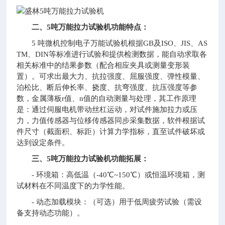
二、5吨万能拉力试验机功能特点：
5 吨微机控制电子万能试验机根据GB及ISO、JIS、AS
TM、DIN等标准进行试验和提供检测数据，能自动求取各
相关标准中的结果参数（配合相应夹具或测量变形装
置）。可求出最大力、抗拉强度、屈服强度、弹性模量、
泊松比、断后伸长率、挠度、抗弯强度、抗压强度等参
数，金属薄板r值、n值的自动测量与处理，其工作原理
是：通过伺服电机带动丝杠运动，对试件施加拉力或压
力，力值传感器与位移传感器同步采集数据，软件根据试
件尺寸（截面积、标距）计算力学指标，直至试件破坏或
达到设定条件。
三、5吨万能拉力试验机功能拓展：
- 环境箱：高低温（-40℃~150℃）或恒温环境箱，测
试材料在不同温度下的力学性能。
- 动态加载模块：（可选）用于低周疲劳试验（需设
备支持动态功能）。