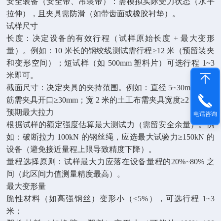
安全装备（安全带、吊装带）：需模拟实际受力状态（水平
拉伸），且夹具需防滑（如带齿面或橡胶衬垫）。
试样尺寸
长度：决定设备的有效行程（试样原始长度 + 最大变形
量）。例如：10 米长的钢绞线测试需行程≥12 米（预留装夹
和变形空间）；短试样（如 500mm 塑料片）可选行程 1~3
米即可。
截面尺寸：决定夹具的夹持范围。例如：直径 5~30mm 的钢
筋需夹具开口≥30mm；宽 2 米的土工布需夹具宽度≥2 米。
预期最大拉力
电话咨询
根据试样的额定强度估算最大测试力（需留安全余量）。例
如：破断拉力 100kN 的钢丝绳，应选最大试验力≥150kN 的
设备（避免接近量程上限导致精度下降）。
量程选择原则：试样最大力应落在设备量程的20%~80% 之
间（此区间力值测量精度最高）。
最大变形量
脆性材料（如高强钢丝）变形小（≤5%），可选行程 1~3
米；