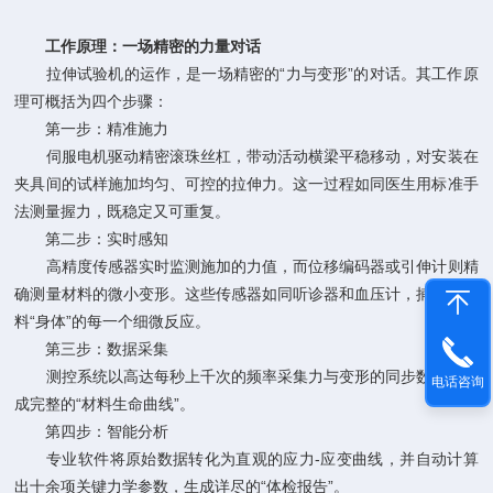
工作原理：一场精密的力量对话
拉伸试验机的运作，是一场精密的“力与变形”的对话。其工作原
理可概括为四个步骤：
第一步：精准施力
伺服电机驱动精密滚珠丝杠，带动活动横梁平稳移动，对安装在
夹具间的试样施加均匀、可控的拉伸力。这一过程如同医生用标准手
法测量握力，既稳定又可重复。
第二步：实时感知
高精度传感器实时监测施加的力值，而位移编码器或引伸计则精
确测量材料的微小变形。这些传感器如同听诊器和血压计，捕捉着材
料“身体”的每一个细微反应。
第三步：数据采集
测控系统以高达每秒上千次的频率采集力与变形的同步数据，形
电话咨询
成完整的“材料生命曲线”。
第四步：智能分析
专业软件将原始数据转化为直观的应力-应变曲线，并自动计算
出十余项关键力学参数，生成详尽的“体检报告”。