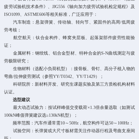
疲劳试验机技术条件》、JJG556《轴向加力疲劳试验机检定规程》及
ISO1099、ASTME606等相关标准，广泛应用于：
汽车制造：悬架弹簧、传动轴、转向节、紧固件的高周/低周疲
劳考核；
航空航天：钛合金构件、蜂窝夹层板、起落架部件疲劳性能验
证；
金属材料：钢绞线、铝合金型材、特种合金的S‑N曲线测定与疲
劳极限研究；
生物材料（选配小负荷机型）：接骨板、骨钉、高分子植入物的
弯曲/拉伸疲劳测试（参照YY/T0342、YY/T1429）；
科研院所：新材料开发、研究生课题实验及第三方质检机构材料
认证。
选型建议
最大动态试验力：按试样峰值交变载荷×1.3倍余量选取（如测试
100kN峰值弹簧建议选≥130kN机型）；
频率范围：汽车件通常需10～50Hz，航空构件可达50～100Hz；
试验空间：长弹簧或大尺寸板材需关注作动器行程及弯曲支座间
距；