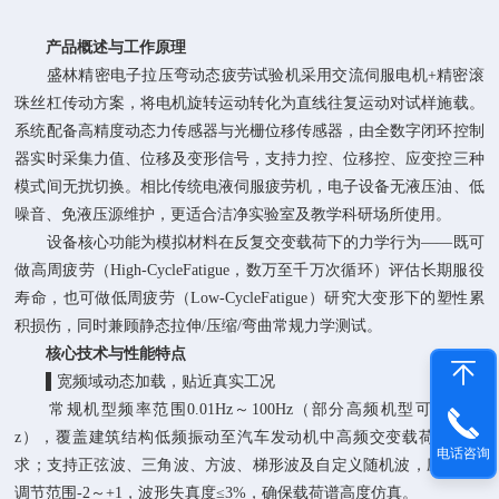
产品概述与工作原理
盛林精密电子拉压弯动态疲劳试验机采用交流伺服电机+精密滚
珠丝杠传动方案，将电机旋转运动转化为直线往复运动对试样施载。
系统配备高精度动态力传感器与光栅位移传感器，由全数字闭环控制
器实时采集力值、位移及变形信号，支持力控、位移控、应变控三种
模式间无扰切换。相比传统电液伺服疲劳机，电子设备无液压油、低
噪音、免液压源维护，更适合洁净实验室及教学科研场所使用。
设备核心功能为模拟材料在反复交变载荷下的力学行为——既可
做高周疲劳（High-CycleFatigue，数万至千万次循环）评估长期服役
寿命，也可做低周疲劳（Low-CycleFatigue）研究大变形下的塑性累
积损伤，同时兼顾静态拉伸/压缩/弯曲常规力学测试。
核心技术与性能特点
▌宽频域动态加载，贴近真实工况
常规机型频率范围0.01Hz～100Hz（部分高频机型可达500H
z），覆盖建筑结构低频振动至汽车发动机中高频交变载荷测试需
电话咨询
求；支持正弦波、三角波、方波、梯形波及自定义随机波，应力比R
调节范围-2～+1，波形失真度≤3%，确保载荷谱高度仿真。