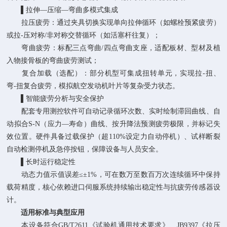
▌拉伸—压缩—弯曲多模式集成
拉压疲劳：通过夹具切换实现单向拉伸循环（如螺栓预紧疲劳）
或拉‑压对称/非对称交替循环（如活塞杆往复）；
弯曲疲劳：标配三点弯曲/四点弯曲支座，适配板材、型材及植
入物接骨板的弯曲疲劳测试；
复合加载（选配）：部分机型可集成扭转单元，实现拉‑扭、
弯‑扭复合疲劳，模拟航空发动机叶片等复杂受力状态。
▌智能疲劳分析与安全保护
配套专用测控软件可自动记录循环次数、实时绘制滞回曲线、自
动拟合S‑N（应力—寿命）曲线、按升降法预测疲劳极限，并标记失
效位置。硬件具备过载保护（超110%设定力自动停机）、试样断裂
自动检测停机及急停按钮，保障设备与人员安全。
▌长时运行稳定性
动态力值示值误差≤±1%，可在数万至数百万次连续循环中保持
载荷精度，核心依赖进口伺服系统持续输出稳定性与抗疲劳传感器设
计。
适用标准与典型应用
本设备符合GB/T2611《试验机通用技术要求》、JB9397《拉压