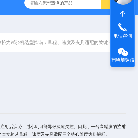
林碳硫高速分析仪
CMT4504盛林5吨万能拉力试验机
ET
电话咨询
推挤力试验机选型指南：量程、速度及夹具适配的关键考量
扫码加微信
注射后疲劳，过小则可能导致流速失控。因此，一台高精度的
注射
？本文将从量程、速度及夹具适配三个核心维度为您解析。