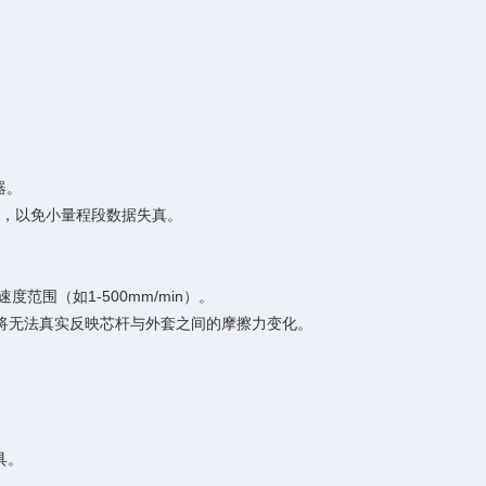
器。
”，以免小量程段数据失真。
度范围（如1-500mm/min）。
，将无法真实反映芯杆与外套之间的摩擦力变化。
具。