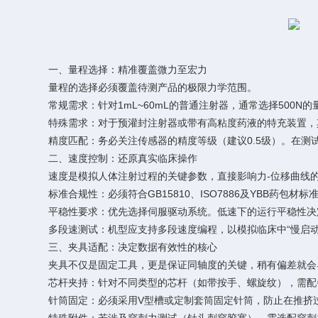
一、量程选择：精准覆盖微力至宏力
量程的选择必须覆盖待测产品的极限力学范围。
常规需求：针对1mL~60mL的普通注射器，通常选择500N
特殊需求：对于预灌封注射器或带有高粘度药液的特充装置，其初
精度匹配：务必关注传感器的精度等级（建议0.5级）。在测试
二、速度控制：还原真实临床操作
速度是模拟人体注射过程的关键参数，直接影响力-位移曲线
标准合规性：必须符合GB15810、ISO7886​及YBB​药包材标准
平稳性要求：优先选择伺服驱动系统。低速下的运行平稳性决定了“爬
多段速测试：机型应支持多段速度编程，以模拟临床中“慢启动
三、夹具适配：决定数据有效性的核心
夹具不仅是固定工具，更是保证同轴度的关键，稍有偏差就会
芯杆夹持：针对不同类型的芯杆（如带按手、螺旋纹），需配备
针筒固定：必须采用V型槽或定制套筒固定针筒，防止在推挤过