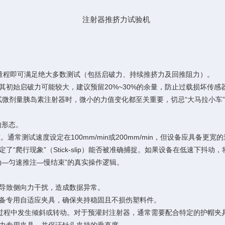
的量程即可满足绝大多数测试（包括启破力、持续推挤力及回推阻力）。
始启破力可能较大，建议预留20%~30%的余量，防止过载损坏传感
微剂量胰岛素注射器时，微小的力值变化都至关重要，切忌“大马拉小车
的形态。
。通常测试速度设定在100mm/min​或200mm/min，但设备应具备更宽的速
行现象”（Stick-slip）能否被准确捕捉。如果设备在低速下抖动
—匀速推注—慢结束”的真实操作逻辑。
导致侧向力干扰，造成数据异常。
专用自适应夹具，确保夹持稳固且不损伤塑料件。
程中发生倾斜或转动。对于预灌封注射器，通常需要配合特定的护帽夹