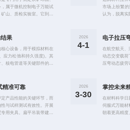
拉...
备，属于微机控制电子万能试
市场上纷繁的
、矿山、质检实验室。它到底
认为，脱离实
力试验机/材料强度试验机，
的系统梳理。
、运行稳定。核心用途：测试
的技术投资。
结矿颗粒的抗压强度，可自动
基石。请详细
的结果
2026
数，出具符合国标要求的试验
是生物医用材
4-1
的核心设备，用于模拟材料在
在航空航天、
大，直接影响设
、应力松弛和持久强度)。其
动态交变载荷
片、核电管道等关键部件的安
压弯动态疲劳
制精度、试样制备工艺、环境
接决定了测试
剖析影响该类设备性能的核心
频、载荷从几
匀性与动态响应特性1.加热
范围、频率控
试精准可靠
2026
热炉存在轴向温度梯度(典型
一、载荷范围
3-30
评定产品性能的关键环节，而
在材料科学日
基本能力边界，
确性与试样测试有效性。开展
伺服式万能材
配专用夹具。扁平吊装带建议
朝着更高精度
，避免夹持部位应力集中造成
26年纷繁复
环形夹持工装，保护纤维结
挑战的伺服式