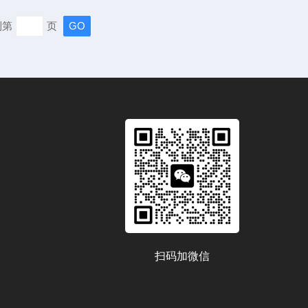
精度。法则一：前瞻性需求定义精准采购始于精准定义。超
到第
页
求，以未来1-3年的研发规划为导向，系统梳理待测材料类
子、复合材料...
扫码加微信