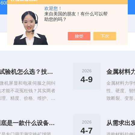
-600D60吨螺栓拉伸试验机
微机控制电子万能试验机
盛
欢迎您！
来自美国的朋友！有什么可以帮
助您的吗？
微机屏显 vs 电液伺服：液压万能试验机怎么选？技术对比与选型指南
2026
金属材料
4-9
微机屏显和电液伺服之间纠
金属材料力学
选才能不花冤枉钱？其实两者
性、硬度、韧
原理、精度、价格、维护、适
致断裂、变形
原理与控制方式区别微机屏显
供数据支撑，
屏显采集，加载速度靠人工或
降低生产与使
、显示、记录数据，加载过程
际标准（IS
微机控制铁矿球团压力试验机它到底是一款什么设备呢？
2026
从需求出
伺服阀+闭环控制系统，电脑
（最基础）GB/
4-7
它是专门用于测定铁矿球团、
选购材料拉伸