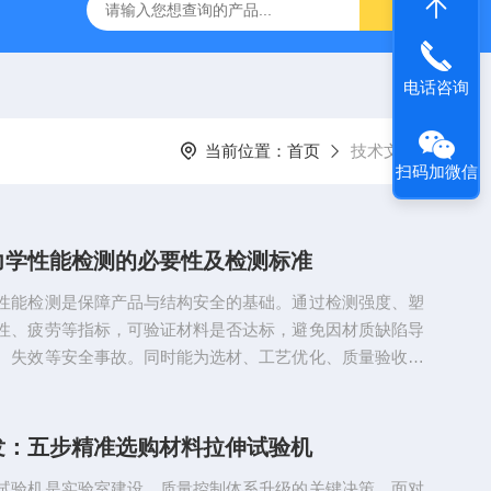
林碳硫高速分析仪
CMT4504盛林5吨万能拉力试验机
ET
电话咨询
当前位置：
首页
技术文章
扫码加微信
力学性能检测的必要性及检测标准
性能检测是保障产品与结构安全的基础。通过检测强度、塑
性、疲劳等指标，可验证材料是否达标，避免因材质缺陷导
、失效等安全事故。同时能为选材、工艺优化、质量验收提
确保机械、建筑、零部件等产品可靠耐用，符合标准规范，
用风险。金属材料力学性能检测主要按国标（GB/T）、国
O）、美标（ASTM）执行，核心标准如下：一、拉伸试验
发：五步精准选购材料拉伸试验机
T228.1-2021金属材料拉伸试验室温GB/T228.2-2015高温
试验机是实验室建设、质量控制体系升级的关键决策。面对