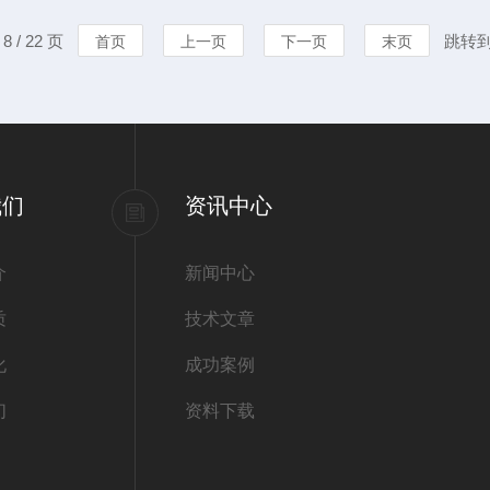
样影响工装选型。小吨位吊装
真正掌控未来
 / 22 页
跳转
首页
上一页
下一页
末页
吊装带应采用液压楔形夹具，
越当前测试需
型（金属、高分
我们
资讯中心
介
新闻中心
质
技术文章
化
成功案例
们
资料下载