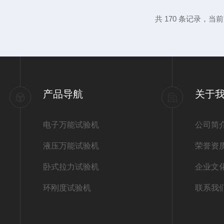
构，防止测试中打滑破损。试验设备量程同
共 170 条记录，当前 8
带可选用手动夹紧夹具，操作便捷；大吨位
依靠试验力自动锁紧，保证夹持牢固可...
产品导航
关于
电子万能试验机
公司简
液压万能试验机
荣誉资
卧式拉力试验机
企业文
环刚度试验机
联系我