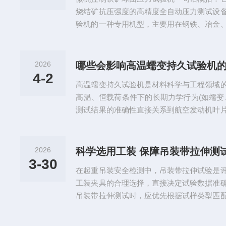
实时采集力、位移、变形信号并自动调...
烧结矿抗压强度的高精度全自动压力测试设
验机的一种专用机型，主要用在钢铁、冶金
是一款什么设备呢？设备类别：属于电子压
采用伺服电机驱动+微机自动控制，精度高
铁矿球团的单球抗压强度（N/球）、测试烧
2026
哪些会影响高温蠕变持久试验机
计算：最大压力、平均值、标准差、变异系
4-2
高温蠕变持久试验机是材料科学与工程领域
报告。执行标准：主要依据GB/...
高温、恒载荷条件下的长期力学行为(如蠕变
测试结果的准确性直接关系到航空发动机叶
全寿命评估。本文从温度场稳定性、载荷控
干扰抑制、数据采集可靠性五大维度，系统
要素，并提出针对性优化方案。一、温度场均
2026
科学选用工装 保障吊装带拉伸测
系统设计瓶颈-多区温控失配：传统三段式加
3-30
在起重吊装安全检测中，吊装带拉伸试验是
值±5℃/1...
工装夹具的合理选择，直接决定试验数据准
吊装带拉伸测试时，应优先根据试样类型匹
选用缠绕式或宽面夹持工装，增大接触面积
试样提前断裂。圆形吊装带则适配带护垫的