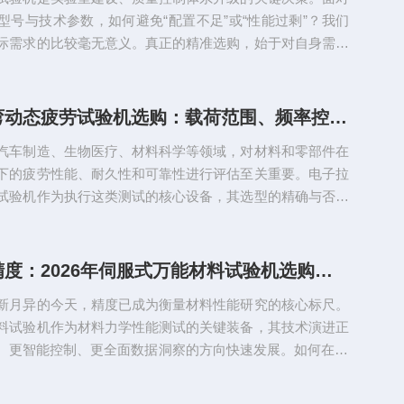
型号与技术参数，如何避免“配置不足”或“性能过剩”？我们
际需求的比较毫无意义。真正的精准选购，始于对自身需求
遵循以下五个步骤，您将能建立清晰的选购标准，做出明智
第一步：明确定义测试材料与核心性能指标这是所有决策的
回答：测试哪些材料？​是金属、塑料、橡胶、复合材料，还
电子拉压弯动态疲劳试验机选购：载荷范围、频率控制与试样类型全解析
料？不同材料的力学行为（弹性、塑性、粘弹性）差异巨
汽车制造、生物医疗、材料科学等领域，对材料和零部件在
备性能需求。关...
下的疲劳性能、耐久性和可靠性进行评估至关重要。电子拉
试验机作为执行这类测试的核心设备，其选型的精确与否直
数据的有效性和对产品寿命预测的准确性。面对从低频到高
牛到数百千牛的不同型号，如何选择？本文将系统解析载荷
制、试样适配三大核心要素，为您提供清晰的选型框架。
掌控未来精度：2026年伺服式万能材料试验机选购的七大黄金法则
与动态力值精度：测试能力的基石载荷参数定义了试验机的
新月异的今天，精度已成为衡量材料性能研究的核心标尺。
是选型的首要依据。1...
料试验机作为材料力学性能测试的关键装备，其技术演进正
、更智能控制、更全面数据洞察的方向快速发展。如何在20
杂的技术选项中，精准选择能够满足当下需求、更能适应未来
万能试验机？掌握以下七大黄金法则，助您做出明智决策，