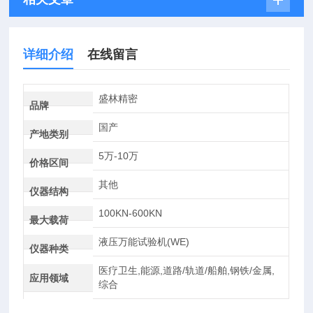
详细介绍
在线留言
盛林精密
品牌
国产
产地类别
5万-10万
价格区间
其他
仪器结构
100KN-600KN
最大载荷
液压万能试验机(WE)
仪器种类
医疗卫生,能源,道路/轨道/船舶,钢铁/金属,
应用领域
综合