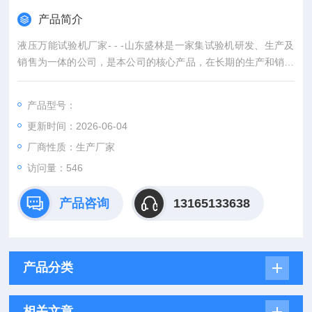
产品简介
液压万能试验机厂家- - -山东盛林是一家集试验机研发、生产及
销售为一体的公司，是本公司的核心产品，在长期的生产和销售
中受到了相关质检部门及企业的大力支持和认可，该系列产品可
对金属、非金属、复合材料等进行拉伸、压缩、弯曲、剪切、剥
产品型号：
离等多种力学性能测试的高精度设备，广泛应用于材料科学、航
更新时间：2026-06-04
空航天、汽车制造、建筑建材等领域。
厂商性质：生产厂家
访问量：546
产品咨询
13165133638
产品分类
相关文章