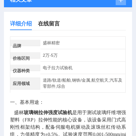
详细介绍
在线留言
盛林精密
品牌
2万-5万
价格区间
电子拉力试验机
仪器种类
道路/轨道/船舶,钢铁/金属,航空航天,汽车及
应用领域
零部件,综合
一、基本用途：
盛林
玻璃钢拉伸强度试验机
是用于测试玻璃纤维增强
塑料（FRP）拉伸性能的核心设备，该设备采用门式高
刚性框架结构，配备伺服电机驱动及滚珠丝杠传动系
统，力值精度为±0.5%。试验速度范围0.001-500mm/mi