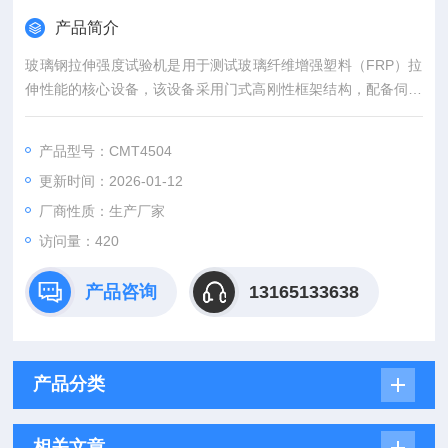
产品简介
玻璃钢拉伸强度试验机是用于测试玻璃纤维增强塑料（FRP）拉
伸性能的核心设备，该设备采用门式高刚性框架结构，配备伺服
电机驱动及滚珠丝杠传动系统，力值精度为±0.5% 。试验速度范
围0.001-500mm/min，有效拉伸空间可达800-900mm，。控制
产品型号：CMT4504
系统支持Windows操作系统，具备动态数据曲线显示功能，并配
更新时间：2026-01-12
置电子限位保护、超载自动保护等安全装置。
厂商性质：生产厂家
访问量：420
产品咨询
13165133638
产品分类
相关文章