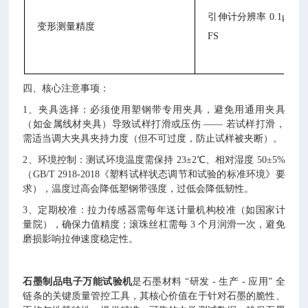
引伸计分辨率 0.1μm，精
变形测量精度
FS
四、核心注意事项：
1、夹具选择：必须使用塑钢带专用夹具，避免用通用夹具
（如金属线材夹具）导致试样打滑或压伤 —— 若试样打滑，
需适当调大夹具夹持力度（但不可过度，防止试样被夹断）。
2、环境控制：测试环境温度需保持 23±2℃、相对湿度 50±5%
（GB/T 2918-2018《塑料试样状态调节和试验的标准环境》要
求），温度过高会降低塑钢带强度，过低会降低韧性。
3、定期校准：拉力传感器需每年送计量机构校准（如国家计
量院），确保力值精度；滚珠丝杠需每 3 个月润滑一次，避免
磨损影响拉伸速度稳定性。
石墨制品电子万能试验机
是石墨材料 “研发 - 生产 - 应用” 全
链条的关键质量管控工具，其核心价值在于针对石墨的脆性、