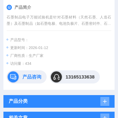
产品简介
石墨制品电子万能试验机是针对石墨材料（天然石墨、人造石
墨）及石墨制品（如石墨电极、电池负极片、石墨密封件、石墨
模具等）力学性能检测设计的高精度设备，可通过模块化配置实
现拉伸、压缩、弯曲、剪切、剥离、三点 / 四点弯曲等多种试
产品型号：
验，核心用于验证石墨制品在加工、装配及服役过程中的强度、
更新时间：2026-01-12
刚度、韧性等关键指标，保障其在高温、高压、耐磨等严苛工况
下的可靠性。
厂商性质：生产厂家
访问量：434
产品咨询
13165133638
产品分类
相关文章