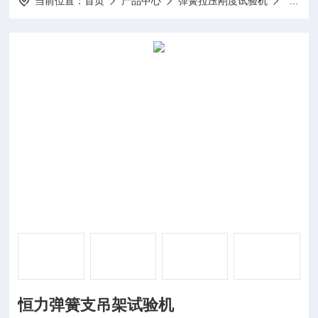
当前位置：
首页
产品中心
弹簧拉压刚度试验机
弹簧电
恒力弹簧支吊架试验机