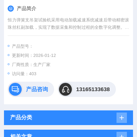
产品简介
恒力弹簧支吊架试验机采用电动加载减速系统减速后带动精密滚
珠丝杠副加载，实现了数据采集和控制过程的全数字化调整。能
对拉簧、压簧、碟簧、塔簧、板簧、卡簧、片弹簧、复合弹簧、
气弹簧、模具弹簧、异形弹簧等精密弹簧的拉力、压力、位移、
产品型号：
刚度等强度试验和分析。
更新时间：2026-01-12
厂商性质：生产厂家
访问量：403
产品咨询
13165133638
产品分类
相关文章