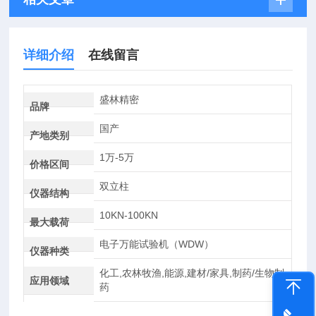
详细介绍
在线留言
盛林精密
品牌
国产
产地类别
1万-5万
价格区间
双立柱
仪器结构
10KN-100KN
最大载荷
电子万能试验机（WDW）
仪器种类
化工,农林牧渔,能源,建材/家具,制药/生物制
应用领域
药