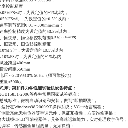
节范围0.005～5%FS/s；
率控制精度
05%FS/s时，为设定值的±1%以内；
05%FS/s时，为设定值的±0.5%以内；
调节范围0.01～300mm/min；
率控制精度为设定值的±0.2%以内；
恒变形、恒位移控制范围0.5%～***FS
、恒变形、恒位移控制精度
0%FS时，为设定值的±0.5%以内
10%FS时，为设定值的±1%以内
验跨度400mm
梁间距650mm
～220V±10% 50Hz（须可靠接地）
≈500kg
式脚手架扣件力学性能试验机设备特点：
15831-2006等多种常用国家试验标准；
总线标准，微机自动识别和安装，做到“即插即测”；
在Windows98/2000/XP操作系统；VC++语言编程；
测量系统无电位器等手调元件，保证互换性，方便维修更换；
规模CPLD可编程器件，具备高速运算能力，实时处理数字信号
调零，传感器全量程测量，无须换档；