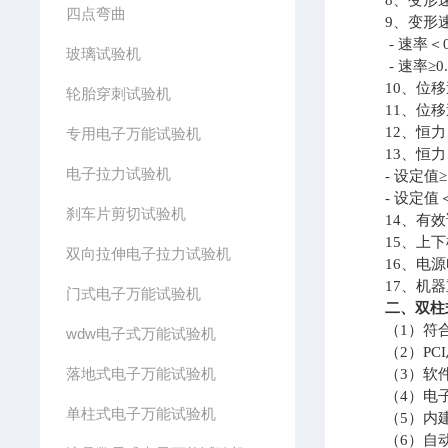
8、变形速率调
四点弯曲
9、变形速
- 速率＜0.
玻璃试验机
- 速率≥0.
10、位移速率
轮胎穿刺试验机
11、位移速
12、恒力、
专用电子万能试验机
13、恒力
电子拉力试验机
- 设定值≥1
- 设定值＜
刹车片剪切试验机
14、有效试
15、上下横
双向拉伸电子拉力试验机
16、电源电压
17、机器重量
门式电子万能试验机
二、双柱
（1）符合GB
wdw电子式万能试验机
（2）PCI
落地式电子万能试验机
（3）软件运行
（4）电子
单柱式电子万能试验机
（5）内建大
（6）自动