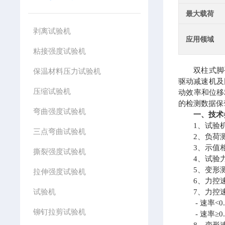
最大载荷
剥离试验机
应用领域
粘接强度试验机
双柱式脚手
保温材料压力试验机
驱动减速机及
压缩试验机
动效率和位移
的检测数据保
弯曲强度试验机
一、技术
1、试验机级
三点弯曲试验机
2、负荷测量范
3、示值相对
撕裂强度试验机
4、试验力分辨
5、变形测量
拉伸强度试验机
6、力控速率调
试验机
7、力控速
- 速率<0.
铆钉拉剪试验机
- 速率≥0.