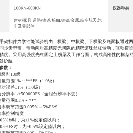
100KN-600KN
仪器种类
建材/家具,道路/轨道/船舶,钢铁/金属,航空航天,汽
车及零部件
架扣件力学性能试验机由上横梁、中横梁、下横梁及底面板通过两
同步齿型带，带动两对高精度无间隙的精密滚珠丝杠转动，驱动横
精度。采用高强度光杠固定上横梁及工作台面，构成高刚性的框架结构
驾护航。
参数：
别1.0级
围1%～***FS（1.0级）
误差±1%（1.0级）
率1/±500000FS（全程分辨率不变）
范围0.2%～***
节范围0.005%～5%FS/S
率控制精度
05%fs时，为±1%设定值以内；
05%FS时，为±0.5%设定值以内；