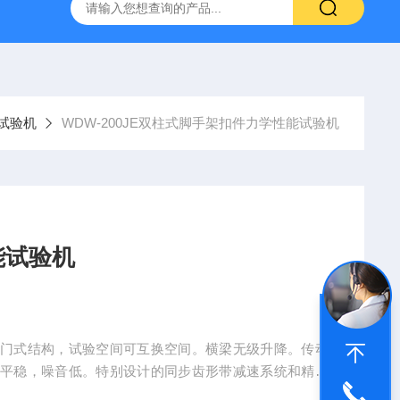
林碳硫高速分析仪
CMT4504盛林5吨万能拉力试验机
ET
试验机
WDW-200JE双柱式脚手架扣件力学性能试验机
能试验机
间门式结构，试验空间可互换空间。横梁无级升降。传动
动平稳，噪音低。特别设计的同步齿形带减速系统和精密
了无间隙传动。