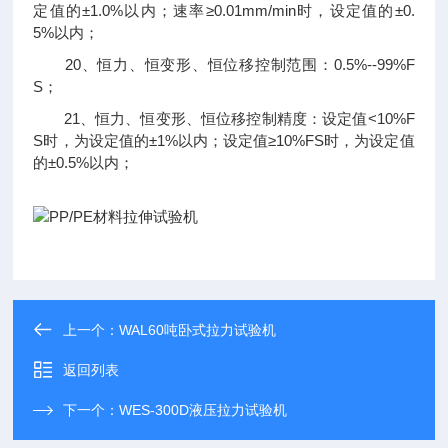
定值的±1.0%以内；速率≥0.01mm/min时，设定值的±0.
5%以内；
20、恒力、恒变形、恒位移控制范围：0.5%--99%F
S；
21、恒力、恒变形、恒位移控制精度：设定值<10%F
S时，为设定值的±1%以内；设定值≥10%FS时，为设定值
的±0.5%以内；
上一个：
WAL60吨卧式拉力试验机
返回列表
下一个：
WES-300D液压拉力试验机