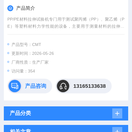
产品简介
PP/PE材料拉伸试验机专门用于测试聚丙烯（PP）、聚乙烯（P
E）等塑料材料力学性能的设备，主要用于测量材料的拉伸强
度、断裂伸长率、弹性模量等关键参数，为材料研究、产品开发
和质量控制提供准确数据支持。
产品型号：CMT
更新时间：2026-05-26
厂商性质：生产厂家
访问量：354
产品咨询
13165133638
产品分类
相关文章