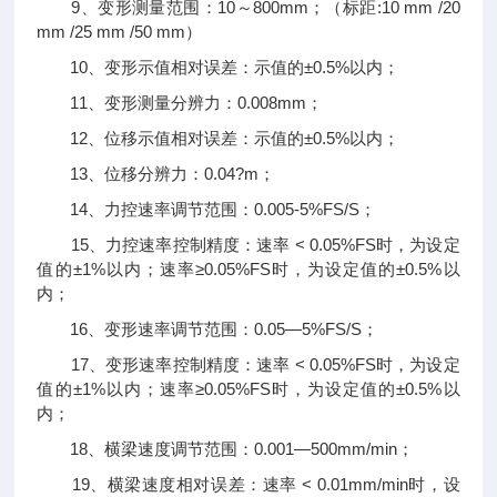
9、变形测量范围：10～800mm；（标距:10 mm /20
mm /25 mm /50 mm）
10、变形示值相对误差：示值的±0.5%以内；
11、变形测量分辨力：0.008mm；
12、位移示值相对误差：示值的±0.5%以内；
13、位移分辨力：0.04?m；
14、力控速率调节范围：0.005-5%FS/S；
15、力控速率控制精度：速率 < 0.05%FS时，为设定
值的±1%以内；速率≥0.05%FS时，为设定值的±0.5%以
内；
16、变形速率调节范围：0.05—5%FS/S；
17、变形速率控制精度：速率 < 0.05%FS时，为设定
值的±1%以内；速率≥0.05%FS时，为设定值的±0.5%以
内；
18、横梁速度调节范围：0.001—500mm/min；
19、横梁速度相对误差：速率 < 0.01mm/min时，设