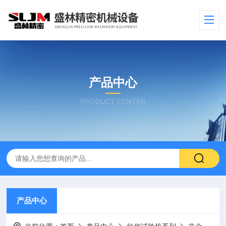
产品中心
PRODUCT CENTER
产品中心