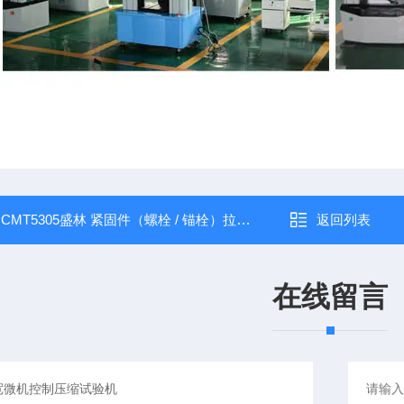
：
CMT5305盛林 紧固件（螺栓 / 锚栓）拉力试验机
返回列表
在线留言