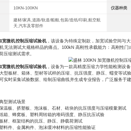
10KN-100KN
仪器种类
建材/家具,道路/轨道/船舶,包装/造纸/印刷,航空航
天,汽车及零部件
N 加宽微机控制压缩试验机
，该设备为特殊定制款，加宽试验空间与大
机无法测试大规格样品的痛点。100kN 高刚性承载能力：高刚性门式
荷压缩测试需求。
N 加宽微机控制压缩试验机
，设备为一款高精度压缩力学性能检测设备
大型板材、箱体、型材等试样的压缩、抗压强度、静压、蠕变等试
可实时采集试验数据、绘制压缩曲线并生成专业报告，广泛服务于
典型测试场景
保温板、挤塑板、泡沫板、石材、砖块的抗压强度与压缩模量测试
纸箱、蜂窝板、塑料周转箱的堆码强度、静压抗压试验
板材、框架结构的抗压、静压、静载荷测试
塑料件、金属构件、泡沫缓冲材料的压缩性能验证