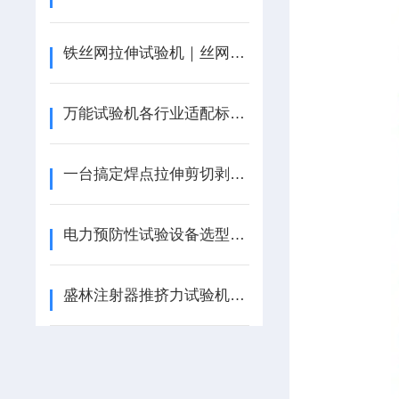
铁丝网拉伸试验机｜丝网抗拉性能检测专业解决方案
万能试验机各行业适配标准与选型避坑常见问题汇总
一台搞定焊点拉伸剪切剥离｜高精度焊点强度试验机参数详解
电力预防性试验设备选型：多功能电力金具拉力试验机核心优势
盛林注射器推挤力试验机：把“推注手感”量化为合规数据的质控中枢