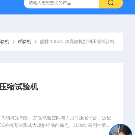
林碳硫高速分析仪
CMT4504盛林5吨万能拉力试验机
ET
试验机
试验机
盛林 100KN 加宽微机控制压缩试验机
制压缩试验机
该设备为特殊定制款，加宽试验空间与大尺寸压缩平台，适配
验机无法测试大规格样品的痛点。100kN 高刚性承载
输出 100kN 试验力，满足高强度、大载荷压缩测试需