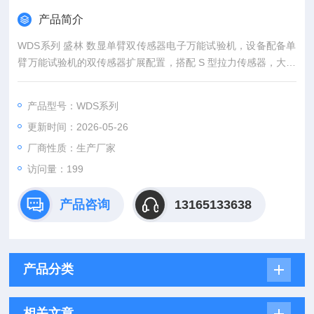
产品简介
WDS系列 盛林 数显单臂双传感器电子万能试验机，设备配备单
臂万能试验机的双传感器扩展配置，搭配 S 型拉力传感器，大量
程传感器（5kN/500kg），负责大载荷测试；小量程高精度传感
器（500N/50kg），负责小载荷精密测试；两者通过专用连接件
产品型号：WDS系列
串联，实现 “一台设备、双量程覆盖"。
更新时间：2026-05-26
厂商性质：生产厂家
访问量：199
产品咨询
13165133638
产品分类
相关文章