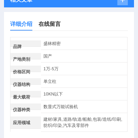
详细介绍
在线留言
盛林精密
品牌
国产
产地类别
1万-5万
价格区间
单立柱
仪器结构
10KN以下
最大载荷
数显式万能试验机
仪器种类
建材/家具,道路/轨道/船舶,包装/造纸/印刷,
应用领域
纺织/印染,汽车及零部件