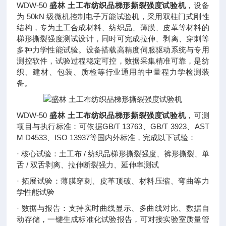
WDW-50
盛林 土工布纺织品梯形撕裂强度试验机
，设备
为 50kN 级微机控制电子万能试验机，采用双柱门式刚性
结构，专为土工合成材料、纺织品、薄膜、皮革等材料的
梯形撕裂强度测试设计，同时可完成拉伸、剥离、穿刺等
多种力学性能试验。设备搭载高精度伺服驱动系统与专用
测控软件，试验过程稳定可控，数据采集精准可靠，是纺
织、建材、包装、质检等行业通用的中量程力学检测装
备。
WDW-50
盛林 土工布纺织品梯形撕裂强度试验机
，可测
项目与执行标准：可依据GB/T 13763、GB/T 3923、AST
M D4533、ISO 13937等国内外标准，完成以下试验：
· 核心试验：土工布 / 纺织品梯形撕裂强度、裤形撕裂、单
舌 / 双舌剥离、拉伸断裂强力、延伸率测试
· 拓展试验：薄膜穿刺、皮革顶破、材料压缩、弯曲等力
学性能试验
· 数据与报告：支持实时曲线显示、多曲线对比、数据自
动存储，一键生成标准化试验报告，可对接实验室质量管