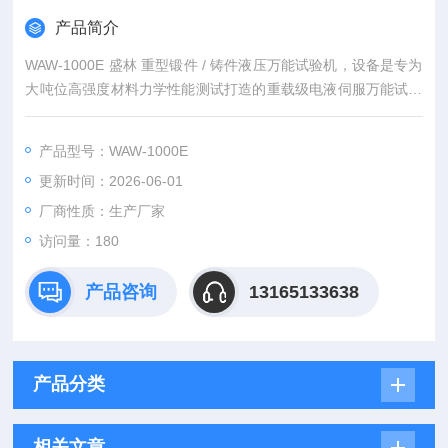
产品简介
WAW-1000E 盛林 重型锻件 / 铸件液压万能试验机，设备是专为
大吨位高强度材料力学性能测试打造的重载级电液伺服万能试验
机，采用油缸上置式 6 立柱结构设计，整机刚性与受力均匀性较
传统机型显著提升，可稳定完成 1000kN 载荷下金属及部分非金
产品型号：WAW-1000E
属材料的拉伸、压缩、弯曲、剪切等全项力学试验，是建筑工
更新时间：2026-06-01
程、冶金重工、风电交通及科研质检领域的核心检测装备。
厂商性质：生产厂家
访问量：180
产品咨询
13165133638
产品分类
相关文章