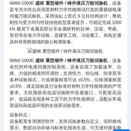
WAW-1000E
盛林 重型锻件 / 铸件液压万能试验机
，设备
是专为大吨位高强度材料力学性能测试打造的重载级电液
伺服万能试验机，采用油缸上置式 6 立柱结构设计，整机
刚性与受力均匀性较传统机型显著提升，可稳定完成 1000
kN 载荷下金属及部分非金属材料的拉伸、压缩、弯曲、
剪切等全项力学试验，是建筑工程、冶金重工、风电交通
及科研质检领域的核心检测装备。
WAW-1000E
盛林 重型锻件 / 铸件液压万能试验机
，设备
依托闭环电液伺服控制系统，设备实现了加载速率、位
移、力值的精准闭环调控，支持恒力、恒位移、恒变形等
多种试验模式，力值测量精度可达 ±0.5%，位移测量精度
±0.5%，满足国标及行业标准对材料力学性能检测的严苛
要求。主机预留高低温试验附件拓展接口，可配套高温
炉、低温箱实现多种工况下的力学性能测试，适配从常规
室温到高低温环境的全场景试验需求。
设备特点：
设备配置专用测控软件，支持试验参数自定义、实时曲线
显示、数据自动存储与标准化报表生成，可无缝对接实验