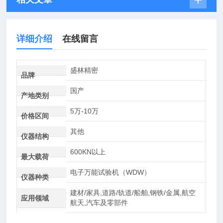
详细介绍
在线留言
盛林精密
品牌
国产
产地类别
5万-10万
价格区间
其他
仪器结构
600KN以上
最大载荷
电子万能试验机（WDW）
仪器种类
建材/家具,道路/轨道/船舶,钢铁/金属,航空
应用领域
航天,汽车及零部件