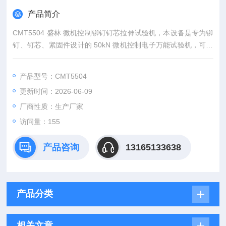
产品简介
CMT5504 盛林 微机控制铆钉钉芯拉伸试验机，本设备是专为铆
钉、钉芯、紧固件设计的 50kN 微机控制电子万能试验机，可精
准完成铆钉钉芯的拉断力、抗拉力、屈服强度等力学性能测试，
配套专用铆钉钉芯拉伸夹具，解决钉芯类试样装夹易打滑、受力
产品型号：CMT5504
不均的问题，广泛用于铆钉生产企业、汽车零部件厂及第三方检
更新时间：2026-06-09
测机构的质量管控与合规检测。
厂商性质：生产厂家
访问量：155
产品咨询
13165133638
产品分类
相关文章