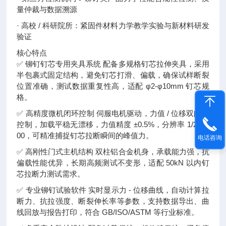
量仲裁与数据溯源
· 高校 / 科研院所：紧固件材料力学教学实验与新材料研发
验证
核心特点
✅ 铆钉钉芯专用夹具系统 配备多规格钉芯拉伸夹具，采用
半包裹式固定结构，避免钉芯打滑、偏载，确保试样断裂
位置准确，测试数据重复性高，适配 φ2-φ10mm 钉芯规
格。
✅ 高精度微机闭环控制 伺服电机驱动，力值 / 位移双闭环
控制，加载平稳无漂移，力值精度 ±0.5%，分辨率 1/2000
00，可精准捕捉钉芯拉断瞬间的峰值力。
电话咨询
✅ 高刚性门式主机结构 双柱铝合金机身，承载能力强，抗
偏载性能优异，长期高频测试不变形，适配 50kN 以内钉
芯拉断力测试需求。
✅ 专业铆钉试验软件 实时显示力 - 位移曲线，自动计算拉
断力、抗拉强度、断裂伸长率等参数，支持数据导出、曲
线回放与报告打印，符合 GB/ISO/ASTM 等行业标准。