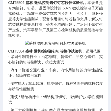
CMT5504
盛林 微机控制铆钉钉芯拉伸试验机
，本设备是
专为铆钉、钉芯、紧固件设计的 50kN 微机控制电子万能
试验机，可精准完成铆钉钉芯的拉断力、抗拉力、屈服强
度等力学性能测试，配套专用铆钉钉芯拉伸夹具，解决钉
芯类试样装夹易打滑、受力不均的问题，广泛用于铆钉生
产企业、汽车零部件厂及第三方检测机构的质量管控与合
规检测。
CMT5504
盛林 微机控制铆钉钉芯拉伸试验机
，适用范围
· 紧固件制造行业：抽芯铆钉、盲铆钉、半空心铆钉、实
心铆钉的钉芯拉断力、抗拉力测试
· 汽车 / 轨道交通行业：车身、内饰用铆钉的力学性能验
证，保障连接可靠性
· 航空航天 / 军工领域：航空铆钉、特种紧固件的抗拉强度
与断裂性能检测
· 建筑 / 钢结构行业：钢结构用铆钉、拉铆钉的力学性能测
试
· 第三方检测机构：铆钉类产品力学性能合规性检测、质