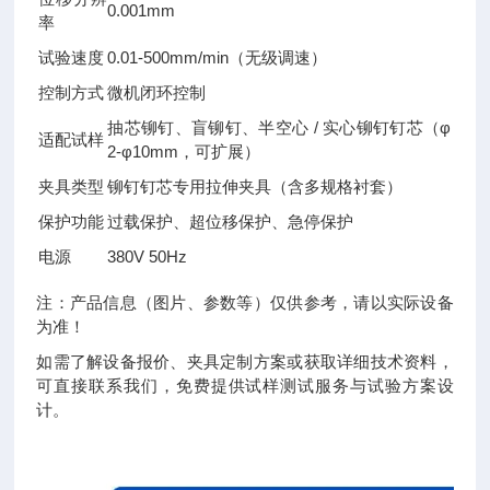
0.001mm
率
试验速度
0.01-500mm/min（无级调速）
控制方式
微机闭环控制
抽芯铆钉、盲铆钉、半空心 / 实心铆钉钉芯（φ
适配试样
2-φ10mm，可扩展）
夹具类型
铆钉钉芯专用拉伸夹具（含多规格衬套）
保护功能
过载保护、超位移保护、急停保护
电源
380V 50Hz
注：产品信息（图片、参数等）仅供参考，请以实际设备
为准！
如需了解设备报价、夹具定制方案或获取详细技术资料，
可直接联系我们，免费提供试样测试服务与试验方案设
计。