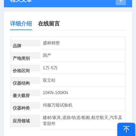
详细介绍
在线留言
盛林精密
品牌
国产
产地类别
1万-5万
价格区间
双立柱
仪器结构
10KN-100KN
最大载荷
伺服万能试验机
仪器种类
建材/家具,道路/轨道/船舶,航空航天,汽车及
应用领域
零部件