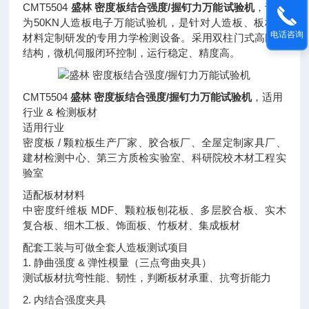
CMT5504
盛林 密度板结合强度/握钉力万能试验机
，设备
为50KN人造板电子万能试验机，是针对人造板、板材类
电话咨询
材料定制研发的专用力学检测设备。采用双柱门式高刚性
结构，微机伺服闭环控制，运行稳定、精度高。
CMT5504
盛林 密度板结合强度/握钉力万能试验机
，适用
行业 & 检测板材
适用行业
密度板 / 颗粒板生产厂家、胶合板厂、全屋定制家具厂、
建材检测中心、第三方质检实验室、科研院校木材工程实
验室
适配板材材料
中密度纤维板 MDF、颗粒板刨花板、多层胶合板、实木
复合板、细木工板、饰面板、竹板材、集成板材
配套工装与可做全套人造板测试项目
1. 静曲强度 & 弹性模量（三点弯曲夹具）
测试板材抗弯性能、韧性，判断板材承重、抗弯折能力
2. 内结合强度夹具