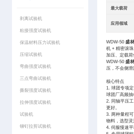
最大载荷
剥离试验机
应用领域
粘接强度试验机
WDW-50
盛林
保温材料压力试验机
机 + 精密
压缩试验机
加压、定载荷
WDW-50
盛林
弯曲强度试验机
压，不会侧滑
三点弯曲试验机
核心特点
1. 球团专
撕裂强度试验机
球团厂高频抽
2. 同轴平
拉伸强度试验机
更好。
试验机
3. 两种量程
物料，选型灵
铆钉拉剪试验机
4. 伺服慢速
5. 专用球