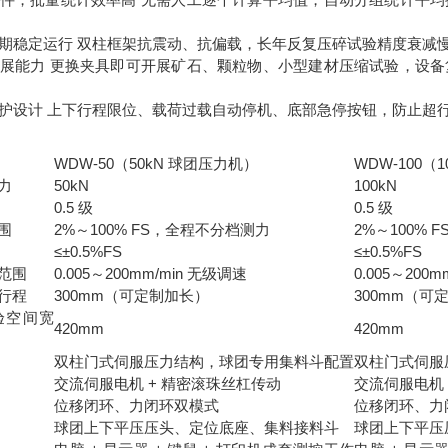
身长期稳定运行 双柱框架抗震动、抗偏载，长年反复压碎试验精度衰
容拓展能力 更换夹具即可开展矿石、颗粒物、小型建材压缩试验，设
全防护设计 上下行程限位、载荷过载自动停机、底部急停按钮，防止
WDW-50（50kN 球团压力机）
WDW-100（
力
50kN
100kN
0.5 级
0.5 级
围
2%～100% FS，全程不分档测力
2%～100%
≤±0.5%FS
≤±0.5%FS
范围
0.005～200mm/min 无级调速
0.005～200
行程
300mm（可定制加长）
300mm（可
验空间宽
420mm
420mm
双柱门式伺服压力结构，球团专用集料斗配置
双柱门式伺服
交流伺服电机 + 精密滚珠丝杠传动
交流伺服电机 
位移闭环、力闭环双模式
位移闭环、力
球团上下平压压头、定位底座、集料接料斗
球团上下平压