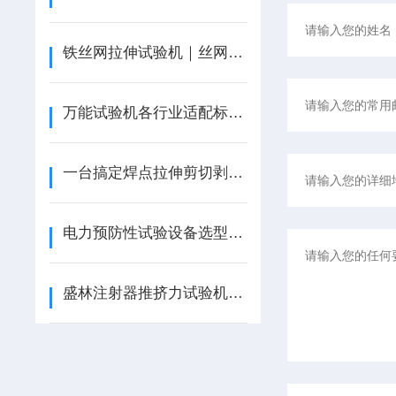
铁丝网拉伸试验机｜丝网抗拉性能检测专业解决方案
万能试验机各行业适配标准与选型避坑常见问题汇总
一台搞定焊点拉伸剪切剥离｜高精度焊点强度试验机参数详解
电力预防性试验设备选型：多功能电力金具拉力试验机核心优势
盛林注射器推挤力试验机：把“推注手感”量化为合规数据的质控中枢