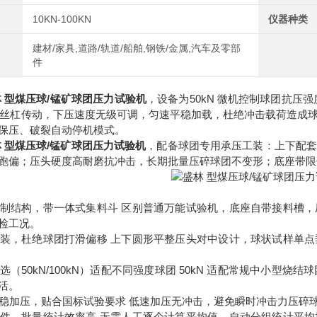
10KN-100KN
仪器种类
建材/家具,道路/轨道/船舶,钢铁/金属,汽车及零部
件
 型煤压球/锰矿球团压力试验机
，设备为50kN 微机控制球团抗压
滚珠丝杠传动，下压速度无级可调，匀速平稳加载，杜绝冲击载荷造成
保压、破裂自动停机模式。
 型煤压球/锰矿球团压力试验机
，配备球团专用承压工装：上下配
跑偏；压头硬度高耐磨抗冲击，长期批量压碎球团不变形；底座带限
项定制结构，带一体式集料斗 区别普通万能试验机，底座自带接料槽
检工况。
压工装，杜绝球团打滑偏移 上下圆形平整压头对中设计，球状试样单
可选（50kN/100kN）适配不同强度球团 50kN 适配常规中小型
活。
平稳加压，贴合国标试验要求 低速加压无冲击，避免瞬时冲击力压碎球团造
团软件，批量统计效率高 无需人工逐个计算平均值，自动分组统计平