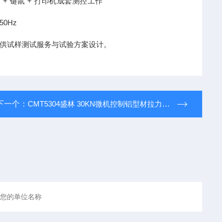
器 + 键鼠 + 打印机成套测控工作
50Hz
供试样测试服务与试验方案设计。
下一个：
CMT5304盛林 30KN微机控制铝型材拉力试验机