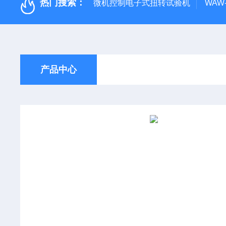
热门搜索：
微机控制电子式扭转试验机
WAW
产品中心