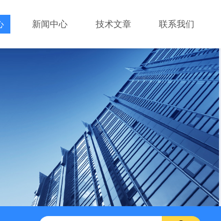
心
新闻中心
技术文章
联系我们