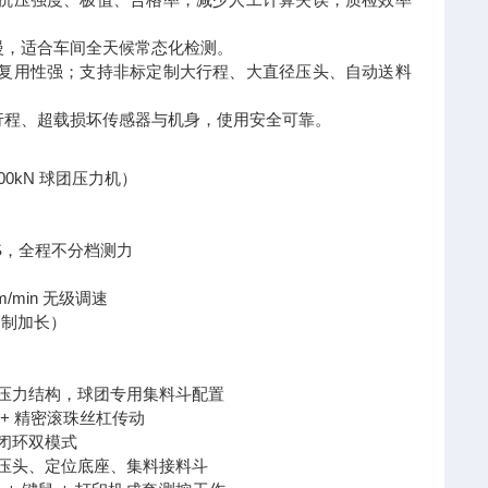
减慢，适合车间全天候常态化检测。
备复用性强；支持非标定制大行程、大直径压头、自动送料
超行程、超载损坏传感器与机身，使用安全可靠。
100kN 球团压力机）
 FS，全程不分档测力
mm/min 无级调速
定制加长）
压力结构，球团专用集料斗配置
+ 精密滚珠丝杠传动
闭环双模式
压头、定位底座、集料接料斗