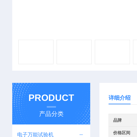
PRODUCT
详细介绍
产品分类
品牌
价格区间
电子万能试验机