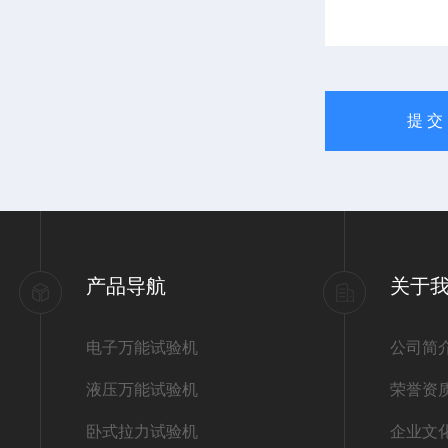
产品导航
关于
电子万能试验机
公司简
液压万能试验机
荣誉资
卧式拉力试验机
企业文