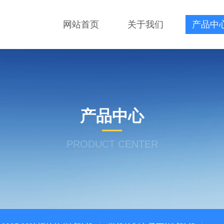
网站首页
关于我们
产品中
产品中心
PRODUCT CENTER