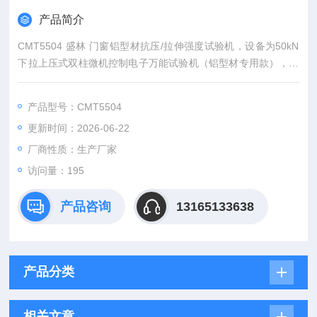
产品简介
CMT5504 盛林 门窗铝型材抗压/拉伸强度试验机，设备为50kN
下拉上压式双柱微机控制电子万能试验机（铝型材专用款），配
备下拉上压专属双柱铝型材专用机架：立式对称高强度铝合金 /
钢制双立柱框架，上部横梁固定安装下压弯曲压头，中部活动横
产品型号：CMT5504
梁向下移动完成拉伸试验，形成 “下拉做拉伸、上压做弯曲压缩"
更新时间：2026-06-22
一体式结构；机身两侧配备橙色镂空安全防护门，开门停机联
锁，阻挡试样崩裂碎屑，试验观察直观、操作安
厂商性质：生产厂家
访问量：195
产品咨询
13165133638
产品分类
相关文章