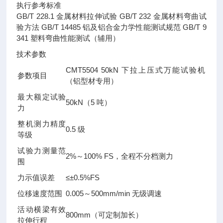
执行参考标准
GB/T 228.1 金属材料拉伸试验 GB/T 232 金属材料弯曲试
验方法 GB/T 14485 铝及铝合金力学性能测试规范 GB/T 9
341 塑料弯曲性能测试（辅用）
技术参数
CMT5504 50kN 下拉上压式万能试验机
参数项目
（铝型材专用）
最大额定试验
50kN（5 吨）
力
整机测力精度
0.5 级
等级
试验力测量范
2%～100% FS，全程不分档测力
围
力示值误差
≤±0.5%FS
位移速度范围
0.005～500mm/min 无级调速
活动横梁有效
800mm（可定制加长）
拉伸行程