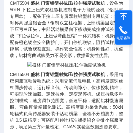
CMT5504
盛林 门窗铝型材抗压/拉伸强度试验机
，设备为
50kN 下拉上压式双柱微机控制电子万能试验机（铝型材
专用款），配备下拉上压专属双柱铝型材专用机架：立式
对称高强度铝合金 / 钢制双立柱框架，上部横梁固定安装
下压弯曲压头，中部活动横梁向下移动完成拉伸试验，形
成 “下拉做拉伸、上压做弯曲压缩" 一体式结构；机身两侧
电话咨询
配备橙色镂空安全防护门，开门停机联锁，阻挡试样崩裂
碎屑，试验观察直观、操作安全性高；机身刚性好，抗偏
载，铝材弯曲试验受力不易变形，数据重复性优异。
CMT5504
盛林 门窗铝型材抗压/拉伸强度试验机
，采用精
密伺服驱动传动系统：采用交流伺服电机 + 高精度滚珠丝
杠同步传动，运行噪音低、传动间隙小、位移控制精准；
可实现匀速加载、定速拉伸、定变形停机、保压持载多种
控制模式，速度调节范围宽，低速平稳，适配铝材慢速屈
服、弯曲模量精细化测试。高精度测力采集系统：50kN
轮辐式负荷传感器安装于活动横梁，全程不分档测力，整
机 0.5 级精度；可搭配引伸计精准捕捉铝合金微小屈服变
形，满足第三方计量检定、CNAS 实验室数据溯源要求。