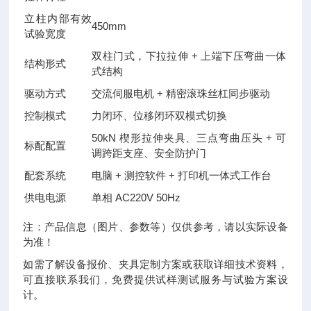
立柱内部有效
450mm
试验宽度
双柱门式，下拉拉伸 + 上端下压弯曲一体
结构形式
式结构
驱动方式
交流伺服电机 + 精密滚珠丝杠同步驱动
控制模式
力闭环、位移闭环双模式切换
50kN 楔形拉伸夹具、三点弯曲压头 + 可
标配配置
调跨距支座、安全防护门
配套系统
电脑 + 测控软件 + 打印机一体式工作台
供电电源
单相 AC220V 50Hz
注：产品信息（图片、参数等）仅供参考，请以实际设备
为准！
如需了解设备报价、夹具定制方案或获取详细技术资料，
可直接联系我们，免费提供试样测试服务与试验方案设
计。