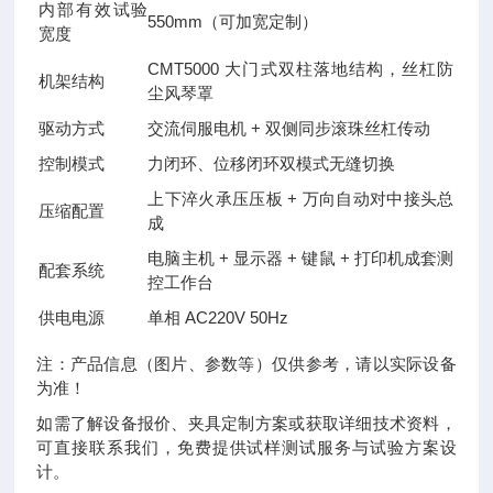
内部有效试验
550mm（可加宽定制）
宽度
CMT5000 大门式双柱落地结构，丝杠防
机架结构
尘风琴罩
驱动方式
交流伺服电机 + 双侧同步滚珠丝杠传动
控制模式
力闭环、位移闭环双模式无缝切换
上下淬火承压压板 + 万向自动对中接头总
压缩配置
成
电脑主机 + 显示器 + 键鼠 + 打印机成套测
配套系统
控工作台
供电电源
单相 AC220V 50Hz
注：产品信息（图片、参数等）仅供参考，请以实际设备
为准！
如需了解设备报价、夹具定制方案或获取详细技术资料，
可直接联系我们，免费提供试样测试服务与试验方案设
计。