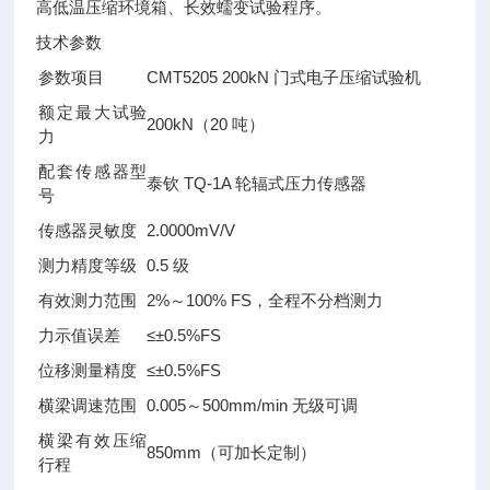
高低温压缩环境箱、长效蠕变试验程序。
技术参数
参数项目
CMT5205 200kN 门式电子压缩试验机
额定最大试验
200kN（20 吨）
力
配套传感器型
泰钦 TQ-1A 轮辐式压力传感器
号
传感器灵敏度
2.0000mV/V
测力精度等级
0.5 级
有效测力范围
2%～100% FS，全程不分档测力
力示值误差
≤±0.5%FS
位移测量精度
≤±0.5%FS
横梁调速范围
0.005～500mm/min 无级可调
横梁有效压缩
850mm（可加长定制）
行程