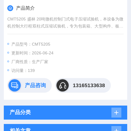
产品简介
CMT5205 盛林 20吨微机控制门式电子压缩试验机，本设备为微
机控制大行程双柱式压缩试验机，专为包装箱、大型构件、板材
等材料的抗压性能检测打造，采用大开口高刚性框架设计，可完
成抗压强度、压溃载荷、变形量、抗压刚度、堆码强度等全项压
产品型号：CMT5205
缩性能测试，广泛应用于包装、建材、家具、汽车等行业，是工
更新时间：2026-06-24
业企业、质检机构的专用力学检测设备。
厂商性质：生产厂家
访问量：139
产品咨询
13165133638
产品分类
相关文章