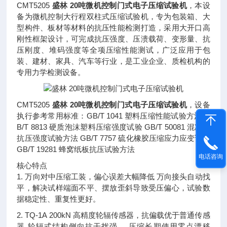
CMT5205
盛林 20吨微机控制门式电子压缩试验机
，本设
备为微机控制大行程双柱式压缩试验机，专为包装箱、大
型构件、板材等材料的抗压性能检测打造，采用大开口高
刚性框架设计，可完成抗压强度、压溃载荷、变形量、抗
压刚度、堆码强度等全项压缩性能测试，广泛应用于包
装、建材、家具、汽车等行业，是工业企业、质检机构的
专用力学检测设备。
CMT5205
盛林 20吨微机控制门式电子压缩试验机
，设备
执行参考常用标准：GB/T 1041 塑料压缩性能试验方法 G
B/T 8813 硬质泡沫塑料压缩强度试验 GB/T 50081 混凝土
抗压强度试验方法 GB/T 7757 硫化橡胶压缩应力应变试验
GB/T 19281 蜂窝纸板抗压试验方法
电话咨询
核心特点
1. 万向对中压缩工装，偏心误差大幅降低 万向接头自动找
平，解决试样端面不平、摆放歪斜导致受压偏心，试验数
据稳定性、重复性更好。
2. TQ-1A 200kN 高精度轮辐传感器，抗偏载优于普通传感
器 轮辐式结构侧向抗干扰强 ，压缩长期使用零点漂移