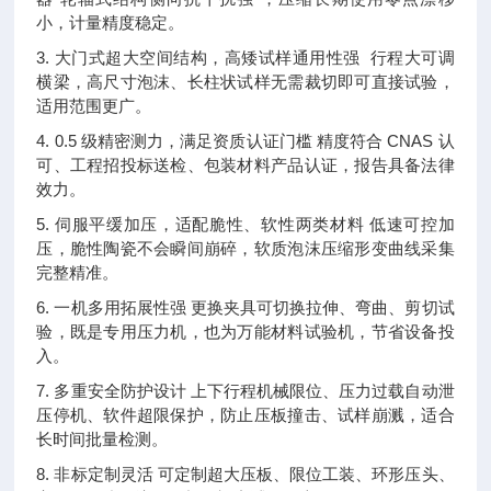
小，计量精度稳定。
3. 大门式超大空间结构，高矮试样通用性强 行程大可调
横梁，高尺寸泡沫、长柱状试样无需裁切即可直接试验，
适用范围更广。
4. 0.5 级精密测力，满足资质认证门槛 精度符合 CNAS 认
可、工程招投标送检、包装材料产品认证，报告具备法律
效力。
5. 伺服平缓加压，适配脆性、软性两类材料 低速可控加
压，脆性陶瓷不会瞬间崩碎，软质泡沫压缩形变曲线采集
完整精准。
6. 一机多用拓展性强 更换夹具可切换拉伸、弯曲、剪切试
验，既是专用压力机，也为万能材料试验机，节省设备投
入。
7. 多重安全防护设计 上下行程机械限位、压力过载自动泄
压停机、软件超限保护，防止压板撞击、试样崩溅，适合
长时间批量检测。
8. 非标定制灵活 可定制超大压板、限位工装、环形压头、