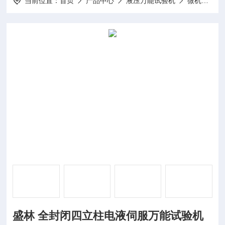
当前位置：
首页
产品中心
液压万能试验机
微机电液伺服万能试验机
盛林 全封闭四立柱电液伺服万能试验机