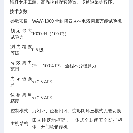
锚杆专用工装、高温拉伸配套装置、多通道采集程序。
技术参数
参数项目
WAW-1000 全封闭四立柱电液伺服万能试验机
额定最大
1000kN（100 吨）
试验力
测力精度
0.5 级
等级
有效测力
2%～100% FS，全程不分档测力
范围
力示值误
≤±0.5%FS
差
位移测量
≤±0.5%FS
精度
控制模式
力闭环、位移闭环、变形闭环三模式无缝切换
四立柱落地框架，一体式全封闭安全防护柜
主机结构
体，开门联锁停机