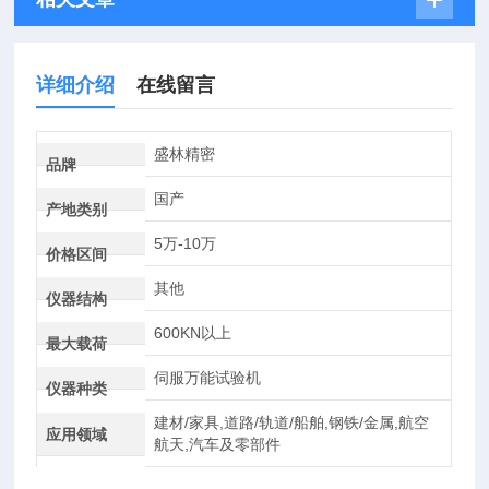
详细介绍
在线留言
盛林精密
品牌
国产
产地类别
5万-10万
价格区间
其他
仪器结构
600KN以上
最大载荷
伺服万能试验机
仪器种类
建材/家具,道路/轨道/船舶,钢铁/金属,航空
应用领域
航天,汽车及零部件