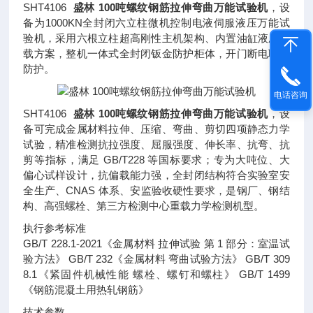
SHT4106
盛林 100吨螺纹钢筋拉伸弯曲万能试验机
，设
备为1000KN全封闭六立柱微机控制电液伺服液压万能试
验机，采用六根立柱超高刚性主机架构、内置油缸液压加
载方案，整机一体式全封闭钣金防护柜体，开门断电联锁
防护。
电话咨询
SHT4106
盛林 100吨螺纹钢筋拉伸弯曲万能试验机
，设
备可完成金属材料拉伸、压缩、弯曲、剪切四项静态力学
试验，精准检测抗拉强度、屈服强度、伸长率、抗弯、抗
剪等指标，满足 GB/T228 等国标要求；专为大吨位、大
偏心试样设计，抗偏载能力强，全封闭结构符合实验室安
全生产、CNAS 体系、安监验收硬性要求，是钢厂、钢结
构、高强螺栓、第三方检测中心重载力学检测机型。
执行参考标准
GB/T 228.1-2021《金属材料 拉伸试验 第 1 部分：室温试
验方法》 GB/T 232《金属材料 弯曲试验方法》 GB/T 309
8.1《紧固件机械性能 螺栓、螺钉和螺柱》 GB/T 1499
《钢筋混凝土用热轧钢筋》
技术参数