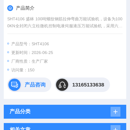
产品简介
SHT4106 盛林 100吨螺纹钢筋拉伸弯曲万能试验机，设备为100
0KN全封闭六立柱微机控制电液伺服液压万能试验机，采用六根
立柱超高刚性主机架构、内置油缸液压加载方案，整机一体式全
封闭钣金防护柜体，开门断电联锁防护。
产品型号：SHT4106
更新时间：2026-06-25
厂商性质：生产厂家
访问量：150
产品咨询
13165133638
产品分类
相关文章