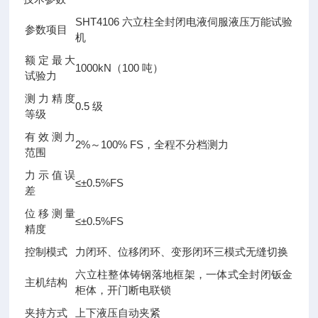
SHT4106 六立柱全封闭电液伺服液压万能试验
参数项目
机
额定最大
1000kN（100 吨）
试验力
测力精度
0.5 级
等级
有效测力
2%～100% FS，全程不分档测力
范围
力示值误
≤±0.5%FS
差
位移测量
≤±0.5%FS
精度
控制模式
力闭环、位移闭环、变形闭环三模式无缝切换
六立柱整体铸钢落地框架，一体式全封闭钣金
主机结构
柜体，开门断电联锁
夹持方式
上下液压自动夹紧