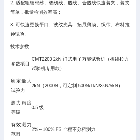
2. 适配粗细棉纱、缝纫线、股线、合股线快速装夹，装夹
简单，批量检测效率高；
3. 可快速更换平口、波纹夹具，拓展薄膜、织带、布料拉
伸试验。
技术参数
CMT2203 2kN 门式电子万能试验机（棉线拉力
参数项目
试验机专用款）
额定最大
2kN（2000N，可定制 500N/1kN/3kN/5kN）
试验力
测力精度
0.5 级
等级
有效测力
2%～100% FS 全程不分档测力
范围