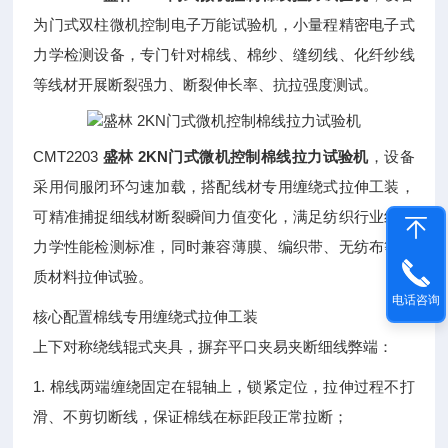
为门式双柱微机控制电子万能试验机，小量程精密电子式
力学检测设备，专门针对棉线、棉纱、缝纫线、化纤纱线
等线材开展断裂强力、断裂伸长率、抗拉强度测试。
CMT2203
盛林 2KN门式微机控制棉线拉力试验机
，设备
采用伺服闭环匀速加载，搭配线材专用缠绕式拉伸工装，
可精准捕捉细线材断裂瞬间力值变化，满足纺织行业纱线
力学性能检测标准，同时兼容薄膜、编织带、无纺布等软
质材料拉伸试验。
电话咨询
核心配置棉线专用缠绕式拉伸工装
上下对称绕线辊式夹具，摒弃平口夹易夹断细线弊端：
1. 棉线两端缠绕固定在辊轴上，锁紧定位，拉伸过程不打
滑、不剪切断线，保证棉线在标距段正常拉断；