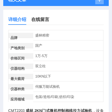
详细介绍
在线留言
盛林精密
品牌
国产
产地类别
1万-5万
价格区间
双立柱
仪器结构
10KN以下
最大载荷
伺服万能试验机
仪器种类
包装/造纸/印刷,纺织/印染
应用领域
CMT2203
盛林 2KN门式微机控制棉线拉力试验机
，设备