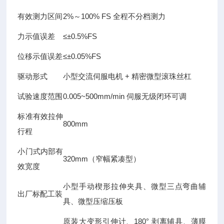
有效测力区间
2%～100% FS 全程不分档测力
力示值误差
≤±0.5%FS
位移示值误差
≤±0.05%FS
驱动形式
小型交流伺服电机 + 精密微型滚珠丝杠
试验速度范围
0.005~500mm/min 伺服无级闭环可调
标准有效拉伸
800mm
行程
小门式内部有
320mm（窄幅紧凑型）
效宽度
小型手动楔形拉伸夹具、微型三点弯曲辅
出厂标配工装
具、微型压缩压板
原装大变形引伸计、180° 剥离辅具、薄膜