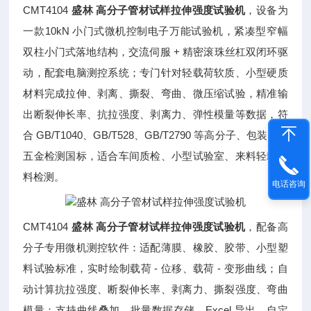
CMT4104
‌盛林 高分子管材试样拉伸强度试验机
，设备为
一款10kN 小门式微机控制电子万能试验机，紧凑型窄幅
双柱小门式落地结构，交流伺服 + 精密滚珠丝杠双闭环驱
动，配套电脑测控系统；专门针对轻载荷软质、小型硬质
材料完成拉伸、剥离、撕裂、弯曲、微压缩试验，精准输
出断裂伸长率、抗拉强度、剥离力、弹性模量等数据，符
合 GB/T1040、GB/T528、GB/T2790 等高分子、包装、小
五金检测国标，适合车间质检、小型试验室、来料轻载材
料检测。
电话咨询
CMT4104
‌盛林 高分子管材试样拉伸强度试验机
，配备高
分子专用微机测控软件：适配薄膜、橡胶、胶带、小型塑
料试验标准，实时绘制载荷 - 位移、载荷 - 变形曲线；自
动计算抗拉强度、断裂伸长率、剥离力、撕裂强度、弯曲
模量；支持曲线叠加、批量数据存储、Excel 导出、自定