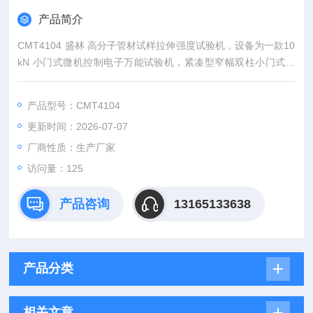
产品简介
CMT4104 ‌盛林 高分子管材试样拉伸强度试验机，设备为一款10
kN 小门式微机控制电子万能试验机，紧凑型窄幅双柱小门式落
地结构，交流伺服 + 精密滚珠丝杠双闭环驱动，配套电脑测控系
统；专门针对轻载荷软质、小型硬质材料完成拉伸、剥离、撕
产品型号：CMT4104
裂、弯曲、微压缩试验，精准输出断裂伸长率、抗拉强度、剥离
更新时间：2026-07-07
力、弹性模量等数据，符合 GB/T1040、GB/T528、GB/T2790
等高分子、包装、小五金检测
厂商性质：生产厂家
访问量：125
产品咨询
13165133638
产品分类
相关文章