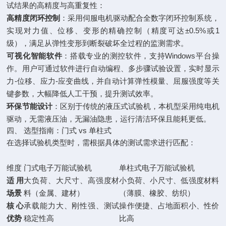
试结果的高精度与高重复性：
高精度闭环控制
：采用伺服电机驱动配合全数字闭环控制系统，
实现对力值、位移、变形的精确控制（精度可达±0.5%或1
级），满足从弹性变形到断裂破坏全过程的监测需求。
可视化智能软件
：搭载专业的测控软件，支持Windows平台操
作。用户可通过软件进行自动编程、多步骤试验设置，实时显示
力-位移、应力-应变曲线，并自动计算弹性模量、屈服强度等关
键参数，大幅降低人工干预，提升测试效率。
环保节能设计
：区别于传统的液压式试验机，本机型采用纯电机
驱动，无需液压油，无漏油隐患，运行清洁环保且能耗更低。
四、 选型指南：门式 vs 单柱式
在选择试验机类型时，需根据具体的测试需求进行匹配：
维度
门式电子万能试验机
单柱式电子万能试验机
适用
大负荷、大尺寸、高强度材
小负荷、小尺寸、低强度材料
场景
料（金属、建材）
（薄膜、橡胶、纺织）
核心
承载能力大、刚性强、测试
操作便捷、占地面积小、性价
优势
稳定性高
比高