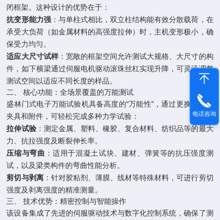
闭框架。这种设计的优势在于：
抗变形能力强
：与单柱式相比，双立柱结构能有效分散载荷，在
承受大负荷（如金属材料的高强度拉伸）时，主机变形极小，确
保受力均匀。
适应大尺寸试样
：宽敞的框架空间允许测试大规格、大尺寸的构
件，如下横梁通过伺服电机驱动滚珠丝杠实现升降，可灵活调整
测试空间以适应不同长度的样品。
二、 核心功能：全场景覆盖的万能测试
盛林门式电子万能试验机具备高度的“万能性”，通过更换不同的
电话咨询
夹具和附件，可轻松完成多种力学试验：
拉伸试验
：测定金属、塑料、橡胶、复合材料、纺织品等的最大
力、抗拉强度及断裂伸长率。
压缩与弯曲
：适用于混凝土试块、建材、弹簧等的抗压强度测
试，以及梁类构件的弯曲性能分析。
剪切与剥离
：针对胶粘剂、薄膜、线材等特殊材料，可进行剪切
强度及剥离强度的精准测量。
三、 技术优势：精密控制与智能操作
该设备集成了先进的伺服驱动技术与数字化控制系统，确保了测