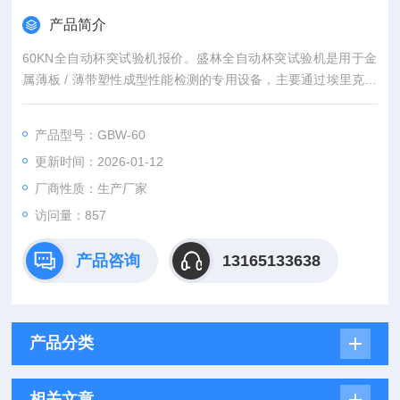
产品简介
60KN全自动杯突试验机报价。盛林全自动杯突试验机是用于金
属薄板 / 薄带塑性成型性能检测的专用设备，主要通过埃里克森
（Erichsen）杯突试验评估材料在冲压过程中的抗破裂能力，自
动判断“穿透裂纹"并自动测量“埃里克森杯突值IE"，且配有摄像
产品型号：GBW-60
头，可以通过视频回放功能更准确的确定出现裂缝瞬间的杯突
更新时间：2026-01-12
值，广泛应用于金属材料冲压性能的质量控制与研发。
厂商性质：生产厂家
访问量：857
产品咨询
13165133638
产品分类
相关文章