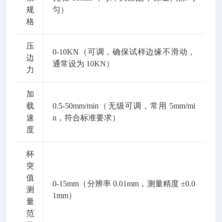
规
匀）
格
压
0-10KN（可调，确保试样边缘不滑动，
边
通常设为 10KN）
力
加
载
0.5-50mm/min（无级可调，常用 5mm/mi
速
n，符合标准要求）
度
杯
突
值
0-15mm（分辨率 0.01mm，测量精度 ±0.0
测
1mm）
量
范