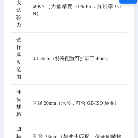
大
60KN（力值精度 ±1% FS，分辨率 0.1
试
N）
验
力
试
样
厚
0.1-3mm（特殊配置可扩展至 4mm）
度
范
围
冲
头
直径 20mm（球形，符合 GB/ISO 标准）
规
格
凹
模
孔径 33mm（与冲头匹配，保证间隙均