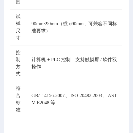
围
试
样
90mm×90mm（或 φ90mm，可兼容不同标
尺
准要求）
寸
控
制
计算机 + PLC 控制，支持触摸屏 / 软件双
方
操作
式
符
合
GB/T 4156-2007、ISO 20482:2003、AST
标
M E2048 等
准