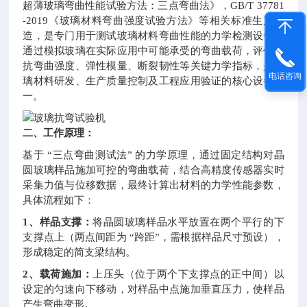
超薄玻璃弯曲性能试验方法：三点弯曲法》，GB/T 37781
-2019《玻璃材料弯曲强度试验方法》等相关标准生产制
造，是专门用于测试玻璃材料弯曲性能的力学检测设备，
通过模拟玻璃在实际应用中可能承受的弯曲载荷，评估其
抗弯曲强度、弹性模量、断裂韧性等关键力学指标，是玻
电话咨询
璃材料研发、生产质量控制及工程应用验证的核心设备之
一。
二、工作原理：
基于 “三点弯曲测试法” 的力学原理，通过固定结构对晶
圆玻璃样品施加可控的弯曲载荷，结合高精度传感器实时
采集力值与位移数据，最终计算出材料的力学性能参数，
具体流程如下：
1、样品支撑：
将晶圆玻璃样品水平放置在两个平行的下
支撑点上（两点间距为 “跨距”，需根据样品尺寸预设），
形成稳定的简支梁结构。
2、载荷施加：
上压头（位于两个下支撑点的正中间）以
设定的匀速向下移动，对样品中点施加垂直压力，使样品
产生弯曲变形。