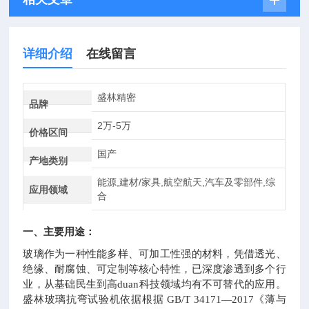
详细介绍
在线留言
盛林精密
品牌
2万-5万
价格区间
国产
产地类别
能源,建材/家具,航空航天,汽车及零部件,综
应用领域
合
一、主要用途：
玻璃作为一种性能多样、可加工性强的材料，凭借透光、
绝缘、耐腐蚀、可定制等核心特性，已深度渗透到多个行
业，从基础民生到高duan科技领域均有不可替代的应用。
盛林玻璃抗弯试验机依据根据 GB/T 34171—2017《薄与