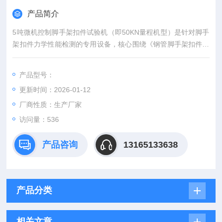
产品简介
5吨微机控制脚手架扣件试验机（即50KN量程机型）是针对脚手
架扣件力学性能检测的专用设备，核心围绕《钢管脚手架扣件》
（GB/T 15831-2006）、《钢板冲压扣件》（JG3061-1999）等
国家标准，可完成脚手架扣件全项核心力学试验，同时具备一定
产品型号：
扩展能力，适配建筑领域相关配件的测试需求。
更新时间：2026-01-12
厂商性质：生产厂家
访问量：536
产品咨询
13165133638
产品分类
相关文章