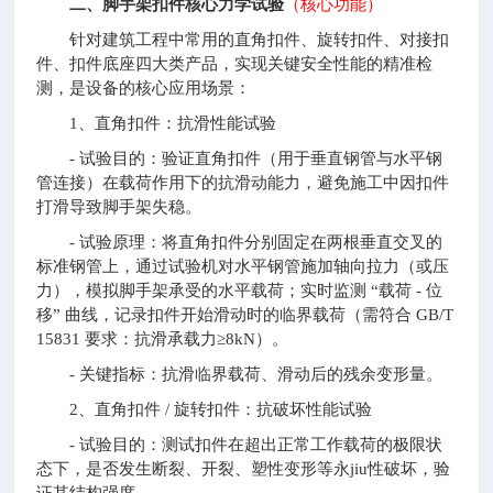
二、脚手架扣件核心力学试验
（核心功能）
针对建筑工程中常用的直角扣件、旋转扣件、对接扣
件、扣件底座四大类产品，实现关键安全性能的精准检
测，是设备的核心应用场景：
1、直角扣件：抗滑性能试验
- 试验目的：验证直角扣件（用于垂直钢管与水平钢
管连接）在载荷作用下的抗滑动能力，避免施工中因扣件
打滑导致脚手架失稳。
- 试验原理：将直角扣件分别固定在两根垂直交叉的
标准钢管上，通过试验机对水平钢管施加轴向拉力（或压
力），模拟脚手架承受的水平载荷；实时监测 “载荷 - 位
移” 曲线，记录扣件开始滑动时的临界载荷（需符合 GB/T
15831 要求：抗滑承载力≥8kN）。
- 关键指标：抗滑临界载荷、滑动后的残余变形量。
2、直角扣件 / 旋转扣件：抗破坏性能试验
- 试验目的：测试扣件在超出正常工作载荷的极限状
态下，是否发生断裂、开裂、塑性变形等永jiu性破坏，验