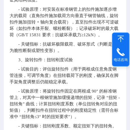
证其结构强度。
- 试验原理：对安装在标准钢管上的扣件施加逐步增
大的载荷（直角扣件施加载荷方向垂直于钢管轴线，旋转
扣件施加扭转 + 轴向复合载荷），直至扣件出现不可逆破
坏（如扣件本体开裂、螺栓断裂）；记录破坏时的最大载
荷（GB/T 15831 要求：抗破坏承载力≥12kN）。
- 关键指标：抗破坏极限载荷、破坏形式（判断是否
为脆性断裂或塑性变形）。
3、旋转扣件：扭转刚度试验
电话咨询
- 试验目的：评估旋转扣件（用于两根成任意角度钢
管连接，可调节角度）在扭转载荷下的刚度，确保其在脚
手架角度调整后仍能稳定承载。
- 试验原理：将旋转扣件固定在两根成 90° 的标准钢
管上，对其中一根钢管施加缓慢递增的扭矩，记录 “扭矩 -
扭转角” 曲线；计算扭转刚度系数（单位扭转角对应的扭
矩值），判断扣件在扭转过程中的刚度稳定性（需符合标
准中 “扭转角≤3° 时的扭矩要求”）。
- 关键指标：扭转刚度系数、额定扭矩下的扭转角。