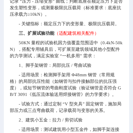
记录 “压力 - 压缩变形” 曲线；判断底座在额定压力下是否
发生塑性变形，或测量极限抗压载荷（标准要求：底座抗
压承载力≥10kN）。
- 关键指标：额定压力下的变形量、极限抗压载荷。
三、扩展试验功能
（适配建筑相关配件）
50KN 量程的试验机因力值覆盖范围适中（0.4kN-50k
N），搭配专用辅具后，可扩展至建筑领域其他小型配件
的力学测试，满足实验室 “一机多用” 需求：
1、脚手架钢管：局部抗压 / 弯曲试验
- 适用场景：检测脚手架用 Φ48mm 钢管（常用规
格）的局部抗压性能（如钢管与扣件接触部位的抗压强
度），或短节钢管的弯曲刚度试验（验证钢管是否符合 G
B/T 3091《低压流体输送用焊接钢管》的力学要求）。
- 试验方式：通过定制 “V 型夹具” 固定钢管，施加局
部压力或三点弯曲载荷，记录载荷与变形的关系。
2、建筑小五金：拉力 / 剪切试验
- 适用场景：测试建筑用小型五金件，如脚手架连接