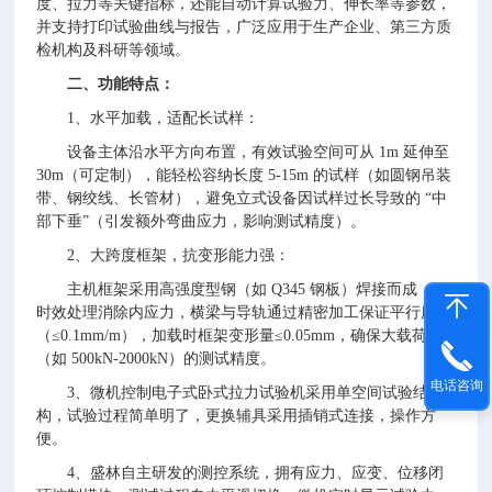
度、拉力等关键指标，还能自动计算试验力、伸长率等参数，
并支持打印试验曲线与报告，广泛应用于生产企业、第三方质
检机构及科研等领域。
二、功能特点：
1、水平加载，适配长试样：
设备主体沿水平方向布置，有效试验空间可从 1m 延伸至
30m（可定制），能轻松容纳长度 5-15m 的试样（如圆钢吊装
带、钢绞线、长管材），避免立式设备因试样过长导致的 “中
部下垂”（引发额外弯曲应力，影响测试精度）。
2、大跨度框架，抗变形能力强：
主机框架采用高强度型钢（如 Q345 钢板）焊接而成，经
时效处理消除内应力，横梁与导轨通过精密加工保证平行度
（≤0.1mm/m），加载时框架变形量≤0.05mm，确保大载荷下
（如 500kN-2000kN）的测试精度。
电话咨询
3、微机控制电子式卧式拉力试验机采用单空间试验结
构，试验过程简单明了，更换辅具采用插销式连接，操作方
便。
4、盛林自主研发的测控系统，拥有应力、应变、位移闭