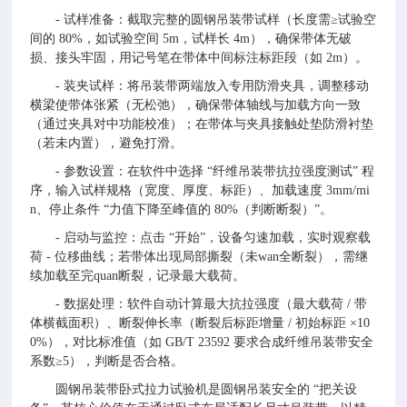
- 试样准备：截取完整的圆钢吊装带试样（长度需≥试验空
间的 80%，如试验空间 5m，试样长 4m），确保带体无破
损、接头牢固，用记号笔在带体中间标注标距段（如 2m）。
- 装夹试样：将吊装带两端放入专用防滑夹具，调整移动
横梁使带体张紧（无松弛），确保带体轴线与加载方向一致
（通过夹具对中功能校准）；在带体与夹具接触处垫防滑衬垫
（若未内置），避免打滑。
- 参数设置：在软件中选择 “纤维吊装带抗拉强度测试” 程
序，输入试样规格（宽度、厚度、标距）、加载速度 3mm/mi
n、停止条件 “力值下降至峰值的 80%（判断断裂）”。
- 启动与监控：点击 “开始”，设备匀速加载，实时观察载
荷 - 位移曲线；若带体出现局部撕裂（未wan全断裂），需继
续加载至完quan断裂，记录最大载荷。
- 数据处理：软件自动计算最大抗拉强度（最大载荷 / 带
体横截面积）、断裂伸长率（断裂后标距增量 / 初始标距 ×10
0%），对比标准值（如 GB/T 23592 要求合成纤维吊装带安全
系数≥5），判断是否合格。
圆钢吊装带卧式拉力试验机是圆钢吊装安全的 “把关设