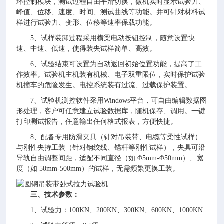
环控制模块，测试过程自由平滑切换，微机实时显示试验力、
峰值、位移、速度、时间、测试曲线等功能。并可针对材料试
样进行试验力、变形、位移等速率保载功能。
5、试样装卸过程采用横梁电动按钮控制，随意设置快
速、中速、低速，使得装夹试样简单、高效。
6、试验结束可设置为自动返回初始位置功能，提高了工
作效率。试验机主机装有机械、电子双重限位，实时保护试验
机撞车的危险发生。电控系统装有过流、过载保护装置。
7、试验机测控软件采用Windows平台，可自由编辑数据图
形处理，客户可任意建立试验数据库，随机保存、调用。一键
打印测试报告，任意输出任何格式报表，方便快捷。
8、配备专用防滑夹具（针对吊装带、电缆等柔性试样）
与刚性夹持工装（针对钢绞线、锚杆等刚性试样），夹具可沿
导轨自由调整间距，适配不同直径（如 Φ5mm-Φ50mm）、宽
度（如 50mm-500mm）的试样，无需频繁更换工装。
三、技术参数：
1、试验力：100KN、200KN、300KN、600KN、1000KN