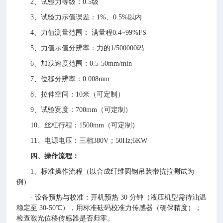
2、试验力等级：0.5级
3、试验力示值误差：1%、0.5%以内
4、力值测量范围： 满量程0.4~99%FS
5、力值示值分辨率：力的1/500000码
6、加载速度范围：0.5-50mm/min
7、位移分辨率：0.008mm
8、拉伸空间：10米（可定制）
9、试验宽度：700mm（可定制）
10、丝杠行程：1500mm（可定制）
11、电源电压：三相380V；50Hz;6KW
四、操作流程：
1、标准操作流程（以合成纤维圆钢吊装带抗拉测试为
例）
- 设备预热与校准：开机预热 30 分钟（液压机型需待油温
稳定至 30-50℃），用标准砝码校准力传感器（确保精度）；
检查激光位移传感器是否归零。