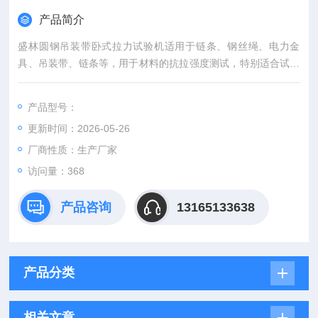
产品简介
盛林圆钢吊装带卧式拉力试验机适用于链条、钢丝绳、电力金
具、吊装带、链条等，用于材料的抗拉强度测试，特别适合试样
较长的材料力学试验，电子式吊装带卧式拉力试验机采用微机控
制技术，相对于门式拉力试验机在长度上具有较大的优势，拉伸
产品型号：
空间不受高度影响，最长抗拉伸空间可以达到30米以上，满足较
更新时间：2026-05-26
长的材料试样试验要求。
厂商性质：生产厂家
访问量：368
产品咨询
13165133638
产品分类
相关文章