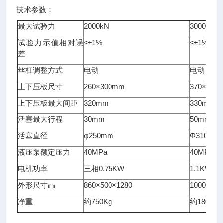
技术参数：
最大试验力
2000kN
3000KN
试验力示值相对误
≤±1%
≤±1%
差
丝杠调整方式
电动
电动
上下压板尺寸
260×300mm
370×370
上下压板最大间距
320mm
330mm
活塞最大行程
30mm
50mm
活塞直径
φ250mm
Φ310mm
液压泵额定压力
40MPa
40MPa
电机功率
三相0.75KW
1.1KW
外形尺寸㎜
860×500×1280
1000×600
净重
约750Kg
约1800Kg