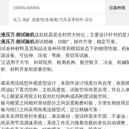
100KN-600KN
仪器种类
化工,地矿,道路/轨道/船舶,汽车及零部件,综合
液压万-能试验机
这款机器是全封闭大吨位，主要设计针对的是
液压万-能试验机
测试精确，功能*，操作方便，稳定可靠。
测试各种材料及其制品在各种环境和模拟状态下的物理性能、机
仪器设备。可拉伸、压缩、弯曲、剪切等试验。
广泛适用于大学、科研院所、检测机构、航空航天、冶金、机械
分析、材料开发和质量控制。
下
外观采用流线型外观造型设计，各部件设计强度分布合理，表面
采用油缸下置式结构，主机高度低，试验空间布置合理，符合人
台与上横梁采用双立柱双丝杠结构构成高刚度试验空间；
卡板与横梁之间相对滑动部分之间设置耐磨衬板，方便长期使用
卡板与钳口之间采用燕尾连接型式，定位精确可靠；
的装夹采用双密封夹紧缸，液压驱动，使试样装夹牢固，不渗油
系统采用节流调速系统，系统工作压力随着负载的变化自动调整