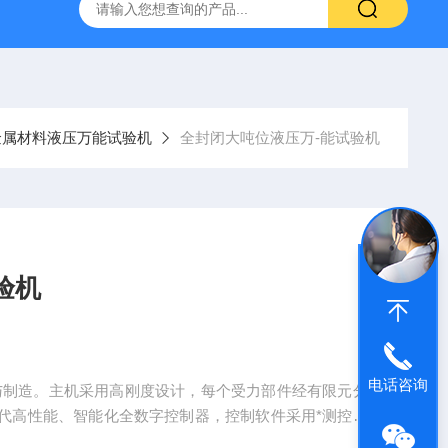
林碳硫高速分析仪
CMT4504盛林5吨万能拉力试验机
ET
金属材料液压万能试验机
全封闭大吨位液压万-能试验机
验机
电话咨询
与制造。主机采用高刚度设计，每个受力部件经有限元分
代高性能、智能化全数字控制器，控制软件采用*测控算
内和国际材料试验检测方法要求。油源系统采用负载适应