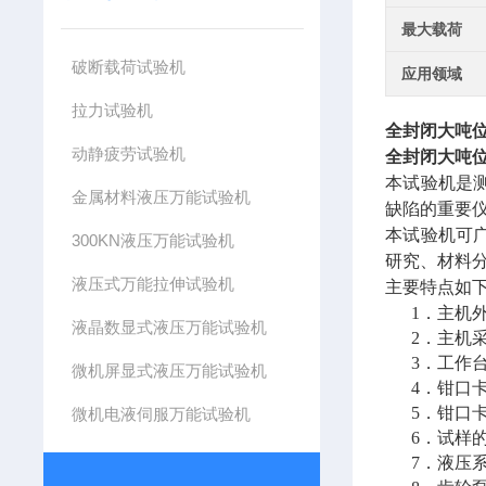
最大载荷
破断载荷试验机
应用领域
拉力试验机
全封闭大吨位
动静疲劳试验机
全封闭大吨位
本试验机是
金属材料液压万能试验机
缺陷的重要
本试验机可
300KN液压万能试验机
研究、材料
液压式万能拉伸试验机
主要特点如
1．主机
液晶数显式液压万能试验机
2．主机
3．工作
微机屏显式液压万能试验机
4．钳口
5．钳口
微机电液伺服万能试验机
6．试样
7．液压