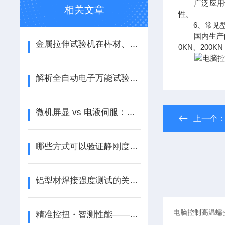
广泛应用于
相关文章
性。
6、常见型
国内生产的电子
金属拉伸试验机在棒材、板材生产线上的全流程管控
0KN、200K
解析全自动电子万能试验机的工作原理与系统构成
微机屏显 vs 电液伺服：液压万能试验机怎么选？技术对比与选型指南
上一个
哪些方式可以验证静刚度试验机的结果
铝型材焊接强度测试的关键流程与注意事项
精准控扭・智测性能——盛林精密微机控制电子式扭转试验机