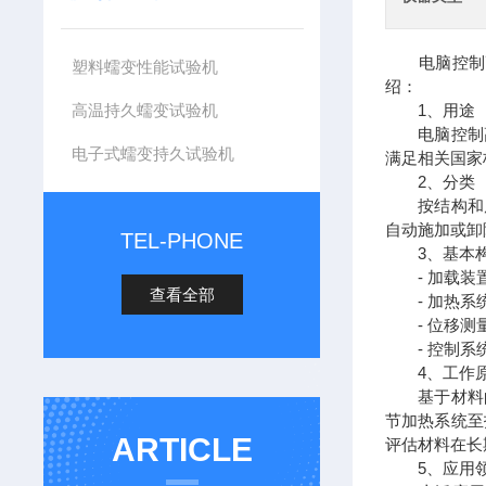
电脑控制高
塑料蠕变性能试验机
绍：
高温持久蠕变试验机
1、用途
电脑控制高
电子式蠕变持久试验机
满足相关国家
2、分类
按结构和原
自动施加或卸
TEL-PHONE
3、基本
- 加载装置
查看全部
- 加热系统
- 位移测量
- 控制系统
4、工作
基于材料的
节加热系统至
ARTICLE
评估材料在长
5、应用