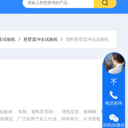
林碳硫高速分析仪
CMT4504盛林5吨万能拉力试验机
ET
击试验机
悬臂梁冲击试验机
塑料悬臂梁冲击试验机
电话咨询
括板材、 管材、塑料异型材）、增强尼龙、玻璃钢、陶
性的测定。广泛应用于化工行业、科研单位、大专院校质
扫码加微信