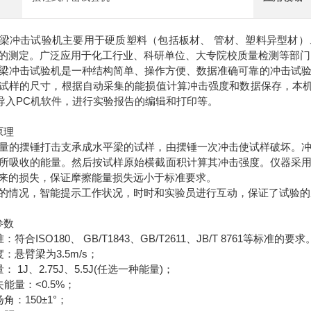
冲击试验机主要用于硬质塑料（包括板材、 管材、塑料异型材）
的测定。广泛应用于化工行业、科研单位、大专院校质量检测等部门
击试验机是一种结构简单、操作方便、数据准确可靠的冲击试验机
试样的尺寸，根据自动采集的能损值计算冲击强度和数据保存，本机
导入PC机软件，进行实验报告的编辑和打印等。
原理
的摆锤打击支承成水平梁的试样，由摆锤一次冲击使试样破坏。冲
所吸收的能量。然后按试样原始横截面积计算其冲击强度。仪器采
来的损失，保证摩擦能量损失远小于标准要求。
情况，智能提示工作状况，时时和实验员进行互动，保证了试验的
参数
合ISO180、 GB/T1843、GB/T2611、JB/T 8761等标准的要求
悬臂梁为3.5m/s；
1J、2.75J、5.5J(任选一种能量)；
能量：<0.5%；
：150±1°；