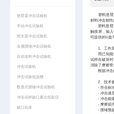
塑料悬臂梁
悬臂梁冲击试验机
材料冲击韧性
手动冲击试验机
塑料悬臂梁冲
触摸屏，输入
简支梁冲击试验机
司提供的U盘
金属摆锤冲击试验机
1、工作
用已知能量
自动送料冲击试验机
试样在破坏时
消除了摩擦带
冲击试验机
根据冲击的
冲击试验低温槽
2、技术
数显式摆锤冲击试验机
- 符合标准：符
- 冲击速度：
冲击试样缺口夏比投影仪
- 冲击能量： 
- 摩擦损失
缺口拉床
- 摆锤预扬角