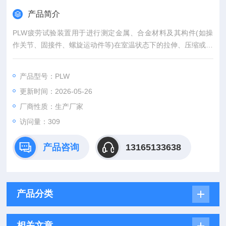
产品简介
PLW疲劳试验装置用于进行测定金属、合金材料及其构件(如操
作关节、固接件、螺旋运动件等)在室温状态下的拉伸、压缩或拉
压交变负荷的疲劳特性、疲劳寿命、预制裂纹及裂纹扩展试验。
产品型号：PLW
更新时间：2026-05-26
厂商性质：生产厂家
访问量：309
产品咨询
13165133638
产品分类
相关文章