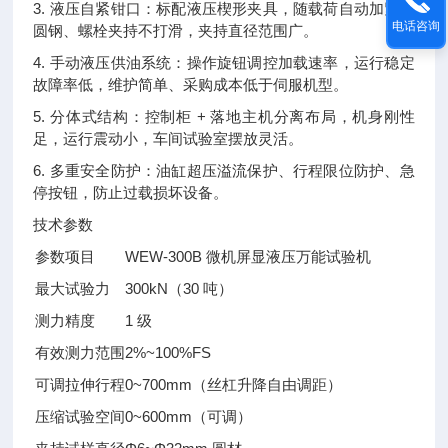
3. 液压自紧钳口：标配液压楔形夹具，随载荷自动加紧，
电话咨询
圆钢、螺栓夹持不打滑，夹持直径范围广。
4. 手动液压供油系统：操作旋钮调控加载速率，运行稳定
故障率低，维护简单、采购成本低于伺服机型。
5. 分体式结构：控制柜 + 落地主机分离布局，机身刚性
足，运行震动小，车间试验室摆放灵活。
6. 多重安全防护：油缸超压溢流保护、行程限位防护、急
停按钮，防止过载损坏设备。
技术参数
参数项目
WEW-300B 微机屏显液压万能试验机
最大试验力
300kN（30 吨）
测力精度
1 级
有效测力范围
2%~100%FS
可调拉伸行程
0~700mm（丝杠升降自由调距）
压缩试验空间
0~600mm（可调）