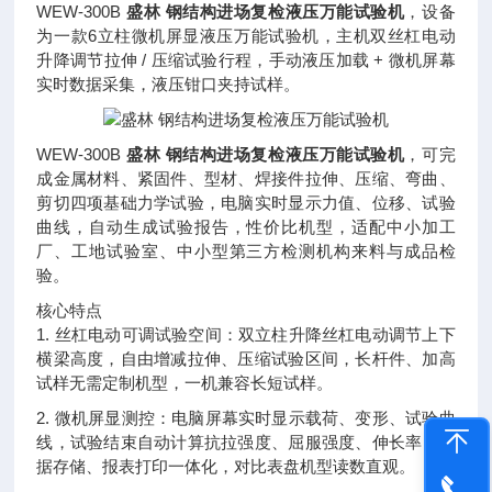
WEW-300B
盛林 钢结构进场复检液压万能试验机
，设备
为一款6立柱微机屏显液压万能试验机，主机双丝杠电动
升降调节拉伸 / 压缩试验行程，手动液压加载 + 微机屏幕
实时数据采集，液压钳口夹持试样。
WEW-300B
盛林 钢结构进场复检液压万能试验机
，可完
成金属材料、紧固件、型材、焊接件拉伸、压缩、弯曲、
剪切四项基础力学试验，电脑实时显示力值、位移、试验
曲线，自动生成试验报告，性价比机型，适配中小加工
厂、工地试验室、中小型第三方检测机构来料与成品检
验。
核心特点
1. 丝杠电动可调试验空间：双立柱升降丝杠电动调节上下
横梁高度，自由增减拉伸、压缩试验区间，长杆件、加高
试样无需定制机型，一机兼容长短试样。
2. 微机屏显测控：电脑屏幕实时显示载荷、变形、试验曲
线，试验结束自动计算抗拉强度、屈服强度、伸长率，数
据存储、报表打印一体化，对比表盘机型读数直观。