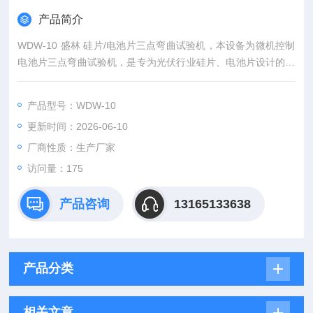
产品简介
WDW-10 盛林 硅片/电池片三点弯曲试验机，本设备为微机控制
电池片三点弯曲试验机，是专为光伏行业硅片、电池片设计的专
用力学检测设备。采用双柱门式高刚性结构，配备光伏硅片专用
三点弯曲工装，可精准完成单晶硅片、多晶硅片、TOPCon/HJT
产品型号：WDW-10
电池片的弯曲强度、断裂强度及挠度测试，是光伏企业、科研院
更新时间：2026-06-10
所、第三方检测机构验证电池片抗折性能的核心设备。
厂商性质：生产厂家
访问量：175
产品咨询
13165133638
产品分类
相关文章