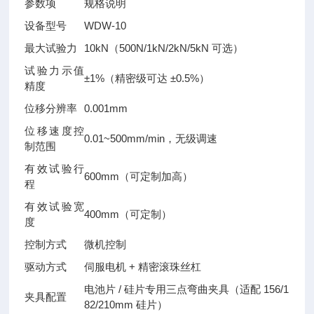
参数项
规格说明
设备型号
WDW-10
最大试验力
10kN（500N/1kN/2kN/5kN 可选）
试验力示值
±1%（精密级可达 ±0.5%）
精度
位移分辨率
0.001mm
位移速度控
0.01~500mm/min，无级调速
制范围
有效试验行
600mm（可定制加高）
程
有效试验宽
400mm（可定制）
度
控制方式
微机控制
驱动方式
伺服电机 + 精密滚珠丝杠
电池片 / 硅片专用三点弯曲夹具（适配 156/1
夹具配置
82/210mm 硅片）