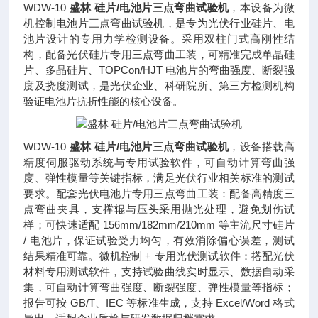
WDW-10
盛林 硅片/电池片三点弯曲试验机
，本设备为微
机控制电池片三点弯曲试验机，是专为光伏行业硅片、电
池片设计的专用力学检测设备。采用双柱门式高刚性结
构，配备光伏硅片专用三点弯曲工装，可精准完成单晶硅
片、多晶硅片、TOPCon/HJT 电池片的弯曲强度、断裂强
度及挠度测试，是光伏企业、科研院所、第三方检测机构
验证电池片抗折性能的核心设备。
WDW-10
盛林 硅片/电池片三点弯曲试验机
，设备搭载高
精度伺服驱动系统与专用试验软件，可自动计算弯曲强
度、弹性模量等关键指标，满足光伏行业相关标准的测试
要求。配套光伏电池片专用三点弯曲工装：配备高精度三
点弯曲夹具，支撑辊与压头采用抛光处理，避免划伤试
样；可快速适配 156mm/182mm/210mm 等主流尺寸硅片
/ 电池片，保证试验受力均匀，有效消除偏心误差，测试
结果精准可靠。微机控制 + 专用光伏测试软件：搭配光伏
材料专用测试软件，支持试验曲线实时显示、数据自动采
集，可自动计算弯曲强度、断裂强度、弹性模量等指标；
报告可按 GB/T、IEC 等标准生成，支持 Excel/Word 格式