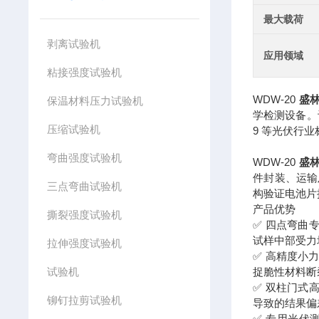
最大载荷
剥离试验机
应用领域
粘接强度试验机
WDW-20
盛
保温材料压力试验机
学检测设备。设
压缩试验机
9 等光伏行
弯曲强度试验机
WDW-20
盛
件封装、运输
三点弯曲试验机
构验证电池片
产品优势
撕裂强度试验机
✅ 四点弯曲
试样中部受力
拉伸强度试验机
✅ 高精度小力
试验机
捉脆性材料断
✅ 双柱门式
铆钉拉剪试验机
导致的结果偏
✅ 专用光伏