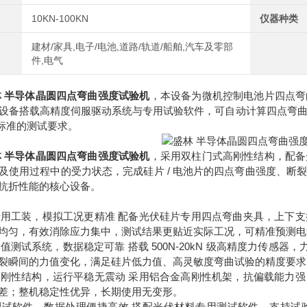
10KN-100KN
仪器种类
建材/家具,电子/电池,道路/轨道/船舶,汽车及零部
件,电气
林 半导体晶圆四点弯曲强度试验机
，本设备为微机控制电池片四点弯
备搭载高精度伺服驱动系统与专用试验软件，可自动计算四点弯曲强度、弹性
业标准的测试要求。
林 半导体晶圆四点弯曲强度试验机
，采用双柱门式高刚性结构，配备
及使用过程中的受力状态，完成硅片 / 电池片的四点弯曲强度、断
抗折性能的核心设备。
专用工装，模拟工况更精准 配备光伏硅片专用四点弯曲夹具，上下
均匀，有效消除应力集中，测试结果更贴近实际工况，可精准预测电
值测试系统，数据稳定可靠 搭载 500N-20kN 级高精度力传感器，力值
裂瞬间的力值变化，满足硅片低力值、高灵敏度弯曲试验的精度要求
高刚性结构，运行平稳无震动 采用铝合金高刚性机架，抗偏载能力
差；整机稳定性优异，长期使用无变形。
测试软件，数据处理便捷高效 搭配光伏材料专用测试软件，支持