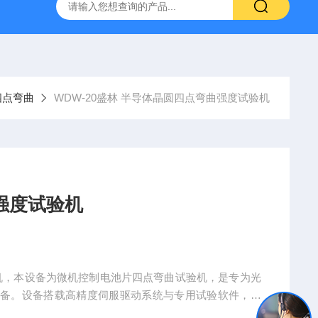
林碳硫高速分析仪
CMT4504盛林5吨万能拉力试验机
ET
四点弯曲
WDW-20盛林 半导体晶圆四点弯曲强度试验机
强度试验机
试验机，本设备为微机控制电池片四点弯曲试验机，是专为光
设备。设备搭载高精度伺服驱动系统与专用试验软件，可
IEC 61215、GB/T 6569 等光伏行业标准的测试要