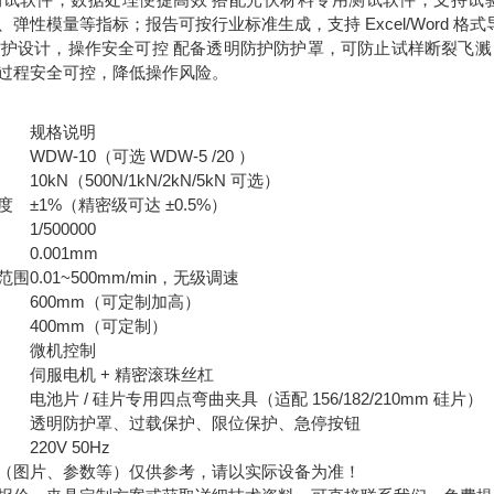
、弹性模量等指标；报告可按行业标准生成，支持 Excel/Word 
防护设计，操作安全可控 配备透明防护防护罩，可防止试样断裂飞
过程安全可控，降低操作风险。
规格说明
WDW-10（可选 WDW-5 /20 ）
10kN（500N/1kN/2kN/5kN 可选）
度
±1%（精密级可达 ±0.5%）
1/500000
0.001mm
范围
0.01~500mm/min，无级调速
600mm（可定制加高）
400mm（可定制）
微机控制
伺服电机 + 精密滚珠丝杠
电池片 / 硅片专用四点弯曲夹具（适配 156/182/210mm 硅片）
透明防护罩、过载保护、限位保护、急停按钮
220V 50Hz
（图片、参数等）仅供参考，请以实际设备为准！