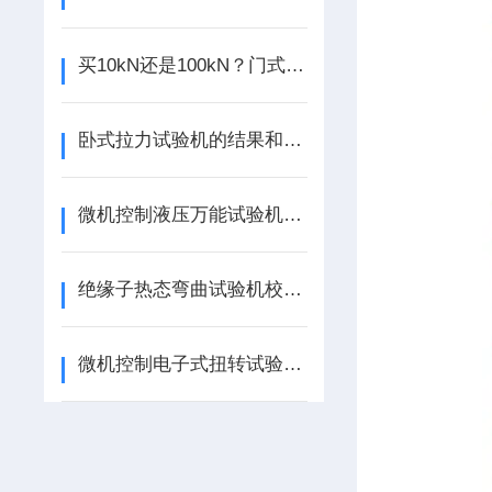
买10kN还是100kN？门式电子万能试验机选型指南与核心配置解析
卧式拉力试验机的结果和哪些方面有关
微机控制液压万能试验机——大载荷材料力学检测的工业基石
绝缘子热态弯曲试验机校准规程
微机控制电子式扭转试验机如何通过精度传感器与伺服系统提升测量精度