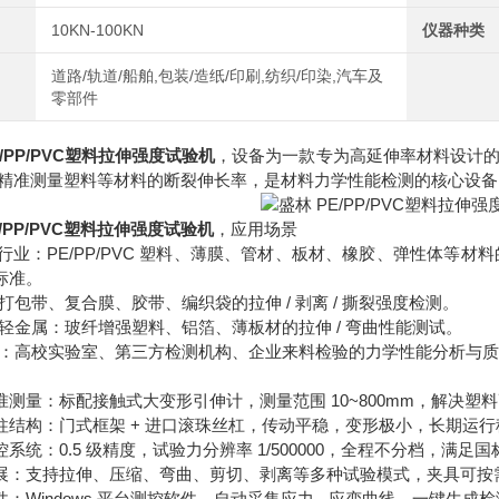
10KN-100KN
仪器种类
道路/轨道/船舶,包装/造纸/印刷,纺织/印染,汽车及
零部件
E/PP/PVC塑料拉伸强度试验机
，设备为一款专为高延伸率材料设计
精准测量塑料等材料的断裂伸长率，是材料力学性能检测的核心设备。满足标
E/PP/PVC塑料拉伸强度试验机
，应用场景
 橡塑行业：PE/PP/PVC 塑料、薄膜、管材、板材、橡胶、弹性体等
 标准。
：打包带、复合膜、胶带、编织袋的拉伸 / 剥离 / 撕裂强度检测。
料与轻金属：玻纤增强塑料、铝箔、薄板材的拉伸 / 弯曲性能测试。
质检：高校实验室、第三方检测机构、企业来料检验的力学性能分析与
形精准测量：标配接触式大变形引伸计，测量范围 10~800mm，解
性双柱结构：门式框架 + 进口滚珠丝杠，传动平稳，变形极小，长期运
控系统：0.5 级精度，试验力分辨率 1/500000，全程不分档，满足国标 
能扩展：支持拉伸、压缩、弯曲、剪切、剥离等多种试验模式，夹具可按
软件：Windows 平台测控软件，自动采集应力 - 应变曲线，一键