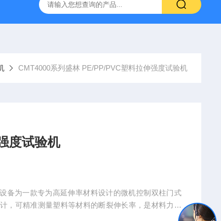
林碳硫高速分析仪
CMT4504盛林5吨万能拉力试验机
ET
机
CMT4000系列盛林 PE/PP/PVC塑料拉伸强度试验机
伸强度试验机
试验机，设备为一款专为高延伸率材料设计的微机控制双柱门式
伸计，可精准测量塑料等材料的断裂伸长率，是材料力学