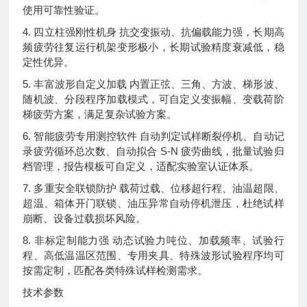
使用可靠性验证。
4. 四立柱强刚性机身 抗交变振动、抗偏载能力强，长期高
频疲劳往复运行机架变形极小，长期试验精度衰减低，稳
定性优异。
5. 丰富波形自定义加载 内置正弦、三角、方波、梯形波、
随机波、分段程序加载模式，可自定义变振幅、变载荷阶
梯疲劳方案，满足复杂试验方案。
6. 智能疲劳专用测控软件 自动判定试样断裂停机、自动记
录疲劳循环总次数、自动拟合 S-N 疲劳曲线，批量试验归
档管理，报告模板可自定义，适配实验室认证体系。
7. 多重安全联锁防护 载荷过载、位移超行程、油温超限、
超温、箱体开门联锁、油压异常自动停机泄压，杜绝试样
崩断、设备过载损坏风险。
8. 非标定制能力强 动态试验力吨位、加载频率、试验行
程、高低温温区范围、专用夹具、特殊波形试验程序均可
按需定制，匹配各类特殊试样检测需求。
技术参数