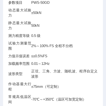
参数项目
PWS-50GD
动态最大试验
±50kN
力
静态最大试验
50kN
力
测力精度等级
0.5 级
试验力测量范
2%～100% FS 全程不分档
围
力值示值误差
≤±0.5%FS
加载频率范围
0.01～12Hz
正弦、三角、方波、随机波、程序自定义
波形类型
波形
作动器最大行
±75mm（可定制）
程
常规高低温区
-70℃～+350℃（温区可加宽定制）
间