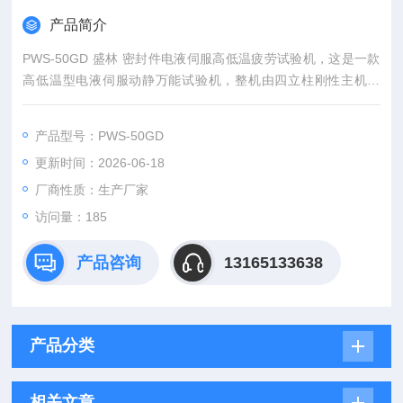
产品简介
PWS-50GD 盛林 密封件电液伺服高低温疲劳试验机，这是一款
高低温型电液伺服动静万能试验机，整机由四立柱刚性主机框
架、伺服作动器总成、独立液压油源系统、伺服电控控制柜、高
低温环境试验箱、高精度测力引伸测量系统、微机测控系统七大
产品型号：PWS-50GD
核心单元组成。
更新时间：2026-06-18
厂商性质：生产厂家
访问量：185
产品咨询
13165133638
产品分类
相关文章