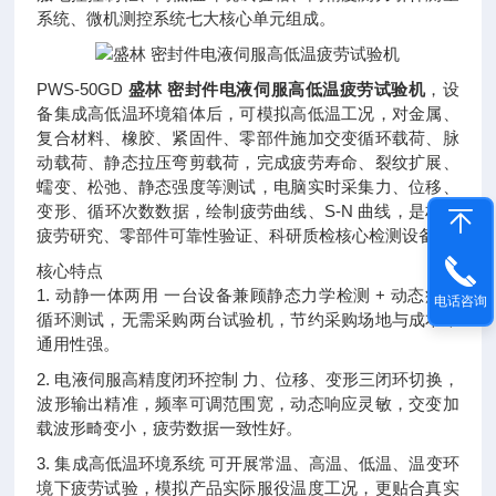
系统、微机测控系统七大核心单元组成。
PWS-50GD
盛林 密封件电液伺服高低温疲劳试验机
，设
备集成高低温环境箱体后，可模拟高低温工况，对金属、
复合材料、橡胶、紧固件、零部件施加交变循环载荷、脉
动载荷、静态拉压弯剪载荷，完成疲劳寿命、裂纹扩展、
蠕变、松弛、静态强度等测试，电脑实时采集力、位移、
变形、循环次数数据，绘制疲劳曲线、S-N 曲线，是材料
疲劳研究、零部件可靠性验证、科研质检核心检测设备。
核心特点
1. 动静一体两用 一台设备兼顾静态力学检测 + 动态疲劳
电话咨询
循环测试，无需采购两台试验机，节约采购场地与成本，
通用性强。
2. 电液伺服高精度闭环控制 力、位移、变形三闭环切换，
波形输出精准，频率可调范围宽，动态响应灵敏，交变加
载波形畸变小，疲劳数据一致性好。
3. 集成高低温环境系统 可开展常温、高温、低温、温变环
境下疲劳试验，模拟产品实际服役温度工况，更贴合真实