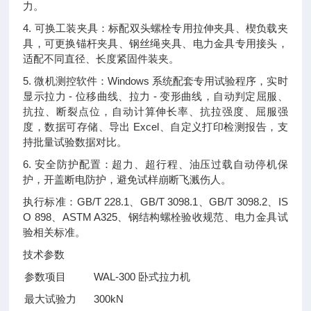
力。
4. 可换工装夹具：标配双头螺栓专用拉伸夹具、楔负载夹
具，可更换锚杆夹具、钢丝绳夹具、电力金具专用接头，
适配不同直径、长度紧固件装夹。
5. 微机测控软件：Windows 系统配套专用试验程序，实时
显示拉力 - 位移曲线、拉力 - 变形曲线，自动判定屈服、
抗拉、断裂点位，自动计算伸长率、抗拉强度、屈服强
度，数据可存储、导出 Excel、自定义打印检测报告，支
持批量试验数据对比。
6. 安全防护配置：超力、超行程、油压过载自动停机保
护，开盖断电防护，避免试样崩断飞溅伤人。
执行标准：GB/T 228.1、GB/T 3098.1、GB/T 3098.2、IS
O 898、ASTM A325、钢结构螺栓验收规范、电力金具试
验相关标准。
技术参数
参数项目
WAL-300 卧式拉力机
最大试验力
300kN