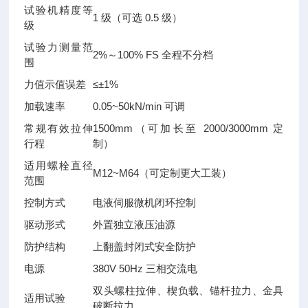
试验机精度等
1 级（可选 0.5 级）
级
试验力测量范
2%～100% FS 全程不分档
围
力值示值误差
≤±1%
加载速率
0.05~50kN/min 可调
常规有效拉伸
1500mm（可加长至 2000/3000mm 定
行程
制）
适用螺栓直径
M12~M64（可定制更大工装）
范围
控制方式
电液伺服微机闭环控制
驱动形式
外置独立液压油源
防护结构
上翻盖封闭式安全防护
电源
380V 50Hz 三相交流电
双头螺柱拉伸、楔负载、锚杆拉力、金具
适用试验
破断拉力