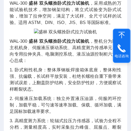
WAL-300
盛林 双头螺拴卧式拉力试验机
，采用成熟的万
能试验机技术，增加钢架结构，将立式试验变为卧式试
验，增加了拉伸空间，满足了大试样、全尺寸试样的试
验。适用 ASTM、DIN、ISO、JIS、BS 等国际标准。
WAL-300
盛林 双头螺拴卧式拉力试验机
，整机分为卧式
主机机身、伺服液压驱动系统、高精度测力传感单元、双
向专用拉伸夹具、电脑测控系统、液压油源控制柜六大核
电话咨询
心总成：
1. 卧式刚性机身：整体厚钢板焊接箱体底座，整体刚性
强、抗偏载，长试样平放安装，杜绝长螺栓自重下垂带来
测试误差，上翻盖防护结构，安全防护性好，方便观察试
样断裂状态。
2. 伺服液压加载系统：独立外置液压油源，伺服闭环控
制，加载平稳，可匀速等速率加载、保载、循环加载，满
足国标加载速率要求。
3. 高精度测力系统：轮辐式拉压力传感器，试验力全程不
分档，测量精度高，实时采集拉力峰值、屈服点、断裂