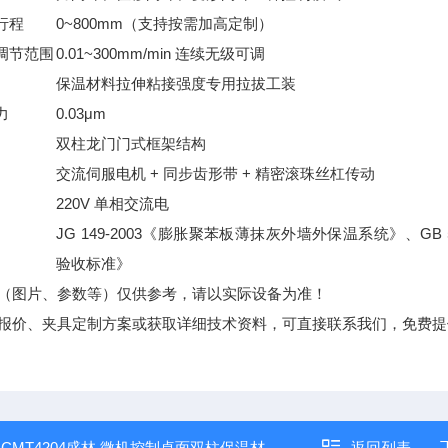
行程
0~800mm（支持按需加高定制）
调节范围
0.01~300mm/min 连续无级可调
保温材料拉伸粘接强度专用拉拔工装
力
0.03μm
双柱龙门门式框架结构
交流伺服电机 + 同步齿形带 + 精密滚珠丝杠传动
220V 单相交流电
JG 149-2003《膨胀聚苯板薄抹灰外墙外保温系统》、GB
验收标准》
（图片、参数等）仅供参考，请以实际设备为准！
报价、夹具定制方案或获取详细技术资料，可直接联系我们，免费提
：
CMT4204盛林 微机控制桌面双柱保温材料压力试验机
返回列表