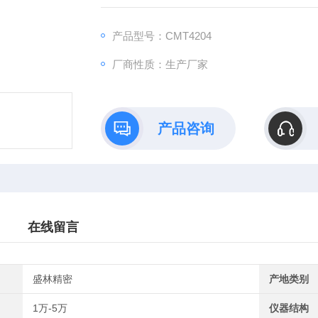
度，电脑自动采集力值、位移、变形数据，
国标检测要求，是保温建材、
产品型号：CMT4204
厂商性质：生产厂家
产品咨询
在线留言
盛林精密
产地类别
1万-5万
仪器结构