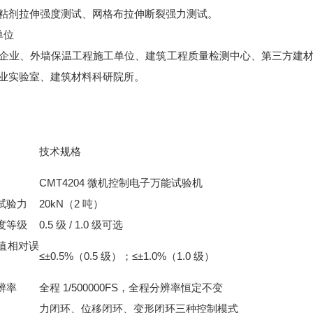
粘剂拉伸强度测试、网格布拉伸断裂强力测试。
单位
企业、外墙保温工程施工单位、建筑工程质量检测中心、第三方建
业实验室、建筑材料科研院所。
技术规格
CMT4204 微机控制电子万能试验机
试验力
20kN（2 吨）
度等级
0.5 级 / 1.0 级可选
值相对误
≤±0.5%（0.5 级）；≤±1.0%（1.0 级）
辨率
全程 1/500000FS，全程分辨率恒定不变
力闭环、位移闭环、变形闭环三种控制模式