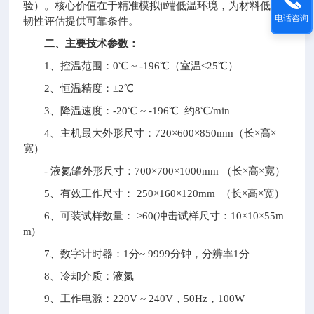
验）。核心价值在于精准模拟ji端低温环境，为材料低温
电话咨询
韧性评估提供可靠条件。
二、主要技术参数：
1、控温范围：0℃ ~ -196℃（室温≤25℃）
2、恒温精度：±2℃
3、降温速度：-20℃ ~ -196℃ 约8℃/min
4、主机最大外形尺寸：720×600×850mm（长×高×
宽）
- 液氮罐外形尺寸：700×700×1000mm （长×高×宽）
5、有效工作尺寸： 250×160×120mm （长×高×宽）
6、可装试样数量： >60(冲击试样尺寸：10×10×55m
m)
7、数字计时器：1分~ 9999分钟，分辨率1分
8、冷却介质：液氮
9、工作电源：220V ~ 240V，50Hz，100W