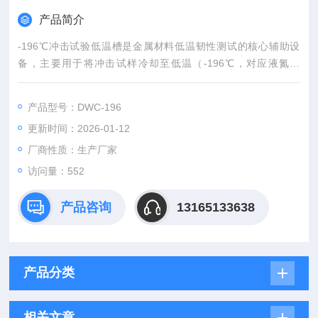
产品简介
-196℃冲击试验低温槽是金属材料低温韧性测试的核心辅助设
备，主要用于将冲击试样冷却至低温（-196℃，对应液氮沸
点），配合摆锤冲击试验机完成材料在超低温环境下的冲击韧性
检测（如夏比 V 型缺口冲击试验）。核心价值在于精准模拟极du
产品型号：DWC-196
an低温环境，为材料低温韧性评估提供可靠条件。
更新时间：2026-01-12
厂商性质：生产厂家
访问量：552
产品咨询
13165133638
产品分类
相关文章