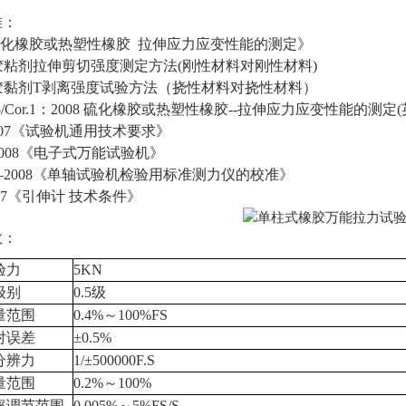
准：
8《硫化橡胶或热塑性橡胶 拉伸应力应变性能的测定》
24 胶粘剂拉伸剪切强度测定方法(刚性材料对刚性材料)
791 胶黏剂T剥离强度试验方法（挠性材料对挠性材料）
005/Cor.1：2008 硫化橡胶或热塑性橡胶--拉伸应力应变性能的测定
1-2007《试验机通用技术要求》
1-2008《电子式万能试验机》
634—2008《单轴试验机检验用标准测力仪的校准》
2007《引伸计 技术条件》
数：
验力
5KN
级别
0.5级
量范围
0.4%～100%FS
对误差
±0.5%
分辨力
1/±500000F.S
量范围
0.2%～100%
率调节范围
0.005%～5%FS/S