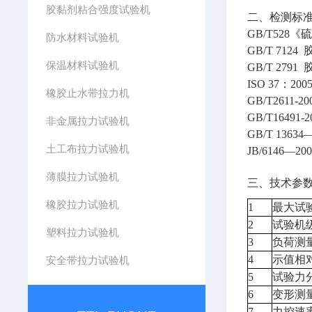
胶黏剂粘合强度试验机
二、检测标
GB/T52
防水材料试验机
GB/T 71
保温材料试验机
GB/T 2
ISO 37：2
橡胶止水带拉力机
GB/T261
GB/T1649
非金属拉力试验机
GB/T 13
土工布拉力试验机
JB/6146—
薄膜拉力试验机
三、技术参
橡胶拉力试验机
1
最大试
2
试验机
塑料拉力试验机
3
负荷测
4
示值相
安全带拉力试验机
5
试验力
6
变形测
7
力控速