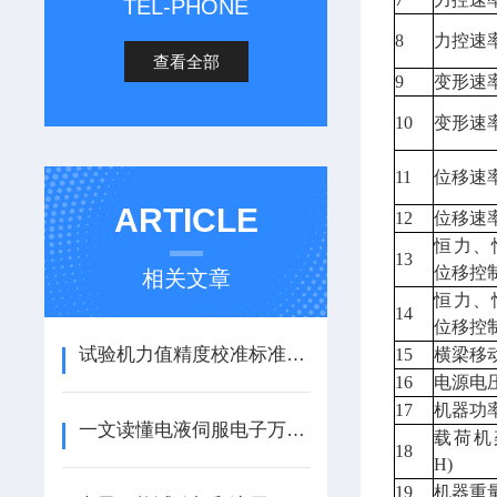
TEL-PHONE
8
力控速
查看全部
9
变形速
10
变形速
11
位移速
ARTICLE
12
位移速
恒力、
13
位移控
相关文章
恒力、
14
位移控
试验机力值精度校准标准步骤
15
横梁移
16
电源电
17
机器功
一文读懂电液伺服电子万能试验机
载荷机
18
H)
19
机器重