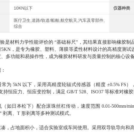
10KN以下
仪器种类
医疗卫生,道路/轨道/船舶,航空航天,汽车及零部件,
综合
验是材料力学性能评价的 “基础标尺"，其结果直接影响橡胶制
荷5KN，是专为橡胶、塑料、薄膜等柔性材料设计的高精度测试
度、多功能和易操作性，成为橡胶材料研发与质量控制的核心设
绍：
为 5kN 以下，采用高精度轮辐式传感器（精度 ±0.5% FS），位
支持恒应力、恒应变控制，满足 GB/T 528、ISO37 等标准
（如日本松下）配合滚珠丝杠传动，速度范围 0.01-500mm/m
0° 剥离、T 形剥离等多种测试模式。
紧凑，占地面积小，适合实验室或车间使用。采用双导轨导向和