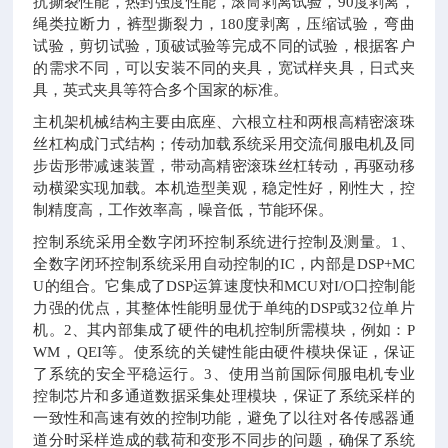
抗撕裂性能，热封强度性能，滚筒剥离试验，90度剥离，
绳类拉断力，裤型撕裂力，180度剥离，压缩试验，弯曲
试验，剪切试验，顶破试验等完成不同的试验，根据客户
的需求不同，可以安装不同的夹具，宽试样夹具，日式夹
具，英式夹具等符合多个国家的标准。
主机架机械结构主要由底座、六根立柱和两根高精密滚珠
丝杠构成门式结构；传动加载系统采用交流伺服电机及同
步齿形带减速装置，带动高精密滚珠丝杠转动，再驱动移
动横梁实现加载。本机造型美观，稳定性好，刚性大，控
制精度高，工作效率高，噪音低，节能环保。
控制系统采用全数字闭环控制系统进行控制及测量。
1、
全数字闭环控制系统采用自动控制的IC，内部是DSP+MC
U的组合。它集成了DSP运算速度快和MCU对I/O口控制能
力强的优点，其整体性能明显优于单纯的DSP或32位单片
机。
2、其内部集成了硬件的电机控制所需模块，例如：P
WM，QEI等。使系统的关键性能由硬件模块保证，保证
了系统的安全平稳运行。
3、使用当前国际伺服电机专业
控制芯片和多通道数据采集处理模块，保证了系统采样的
一致性和高速有效的控制功能，避免了以往对各传感器通
道分时采样造成的载荷和变形不同步的问题，确保了系统