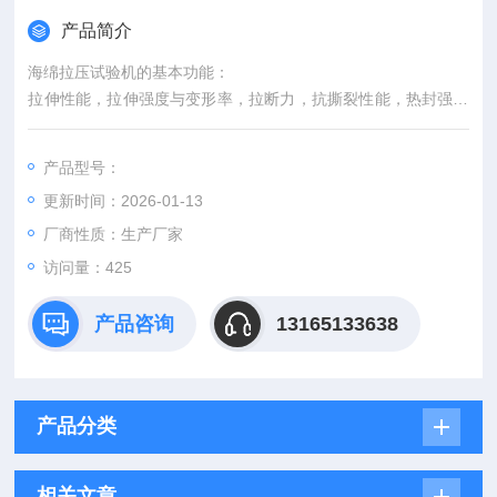
产品简介
海绵拉压试验机的基本功能：
拉伸性能，拉伸强度与变形率，拉断力，抗撕裂性能，热封强度
性能，滚筒剥离试验，90度剥离，绳类拉断力，裤型撕裂力，18
0度剥离，压缩试验，弯曲试验，剪切试验，顶破试验等完成不
产品型号：
同的试验，根据客户的需求不同，可以安装不同的夹具，宽试样
更新时间：2026-01-13
夹具，日式夹具，英式夹具等符合多个国家的标准。
厂商性质：生产厂家
访问量：425
产品咨询
13165133638
产品分类
相关文章