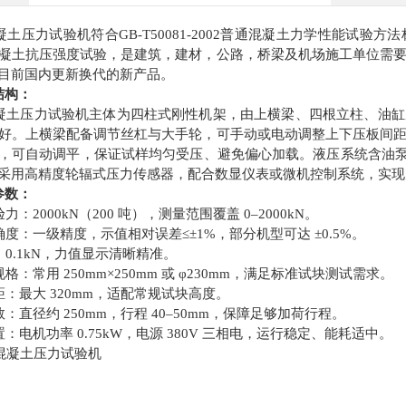
土压力试验机符合GB-T50081-2002普通混凝土力学性能试
凝土抗压强度试验，是建筑，建材，公路，桥梁及机场施工单位需
目前国内更新换代的新产品。
结构：
土压力试验机主体为四柱式刚性机架，由上横梁、四根立柱、油缸
好。上横梁配备调节丝杠与大手轮，可手动或电动调整上下压板间
，可自动调平，保证试样均匀受压、避免偏心加载。液压系统含油泵、
采用高精度轮辐式压力传感器，配合数显仪表或微机控制系统，实现
参数：
：2000kN（200 吨），测量范围覆盖 0–2000kN。
度：一级精度，示值相对误差≤±1%，部分机型可达 ±0.5%。
0.1kN，力值显示清晰精准。
：常用 250mm×250mm 或 φ230mm，满足标准试块测试需求。
：最大 320mm，适配常规试块高度。
直径约 250mm，行程 40–50mm，保障足够加荷行程。
电机功率 0.75kW，电源 380V 三相电，运行稳定、能耗适中。